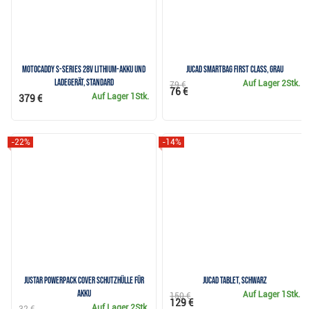
Motocaddy S-Series 28V Lithium-Akku und
JuCad Smartbag First Class, grau
Ladegerät, Standard
Auf Lager
2Stk.
79 €
76 €
Auf Lager
1Stk.
379 €
-22%
-14%
JuStar Powerpack Cover Schutzhülle für
JuCad Tablet, schwarz
Akku
Auf Lager
1Stk.
150 €
129 €
Auf Lager
2Stk.
32 €