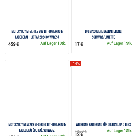
Motocaddy M-Series 28V Lithium Akku &
Big Max Obere Baghalterung,
Ladegerät - ULTRA (2024 onwards)
schwarz/limette
Auf Lager
1Stk.
Auf Lager
1Stk.
459 €
17 €
-14%
Motocaddy NEW 28V M-Series Lithium Akku &
Wishbone Halterung für Golfball und Tees
Ladegerät (ULTRA), schwarz
Auf Lager
1Stk.
13,90 €
12 €