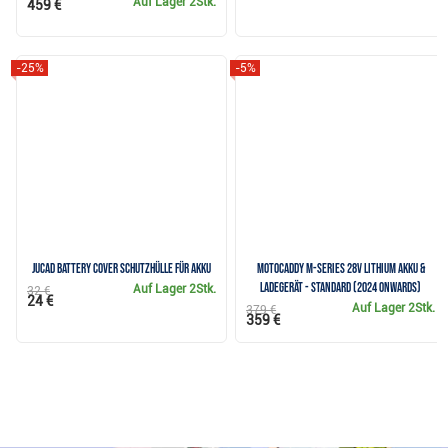
Auf Lager
2Stk.
459 €
-25%
-5%
JuCad Battery Cover Schutzhülle für Akku
Motocaddy M-Series 28V Lithium Akku &
Ladegerät - Standard (2024 onwards)
Auf Lager
2Stk.
32 €
24 €
Auf Lager
2Stk.
379 €
359 €