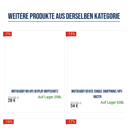
Weitere Produkte aus derselben Kategorie
-7%
-15%
Motocaddy M5 GPS Display Griffschutz
Motocaddy Device Cradle Smatphone/GPS-
Halter
Auf Lager
2Stk.
29,95 €
28 €
Auf Lager
6Stk.
39,95 €
34 €
-16%
-17%