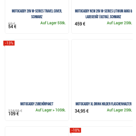
Motocaddy 28V M-Series Travel Cover,
Motocaddy NEW 28V M-Series Lithium Akku &
schwarz
Ladegerät (ULTRA), schwarz
Auf Lager
5Stk.
Auf Lager
2Stk.
69 €
459 €
54 €
-13%
Motocaddy Zubehörpaket
Motocaddy XL Drink Holder Flaschenhalter
Auf Lager
> 10Stk.
Auf Lager
2Stk.
124,95 €
34,95 €
109 €
-10%