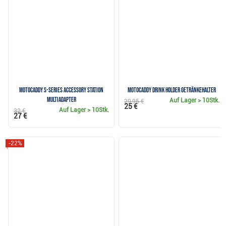
Motocaddy S-Series Accessory Station
Motocaddy Drink Holder Getränkehalter
Multiadapter
Auf Lager
> 10Stk.
29,95 €
25 €
Auf Lager
> 10Stk.
32 €
27 €
-22%