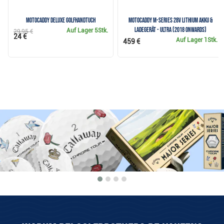
Motocaddy Deluxe Golfhandtuch
Motocaddy M-Series 28V Lithium Akku &
Ladegerät - ULTRA (2018 onwards)
Auf Lager
5Stk.
29,95 €
24 €
Auf Lager
1Stk.
459 €