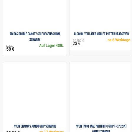
Adidas Double Canopy Golf Regenschirm,
Alcohol You Later mallet putter headcover
schwarz
ca
8 Werktage
29,90 €
23 €
Auf Lager
4Stk.
67 €
58 €
Avon Chamois Jumbo Grip schwarz
Avon Tacki-Mac Arthritic Grip (+3/32in)
Griff, schwarz