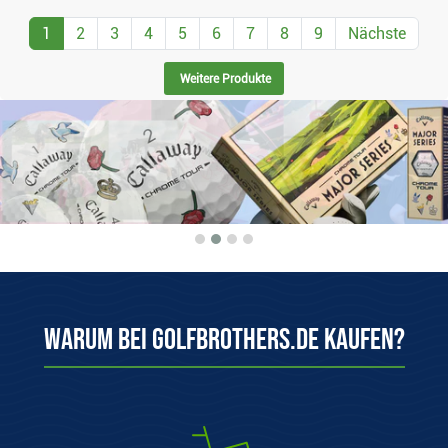
1
2
3
4
5
6
7
8
9
Nächste
Weitere Produkte
Warum bei Golfbrothers.de kaufen?