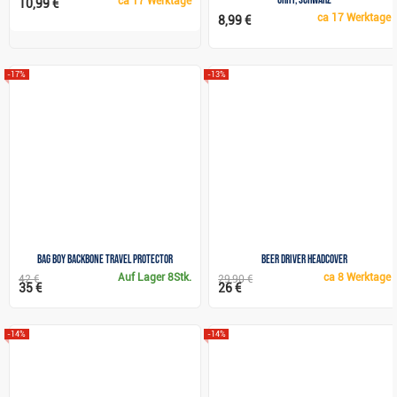
ca
17 Werktage
10,99 €
ca
17 Werktage
8,99 €
-17%
-13%
Bag Boy BackBone Travel Protector
Beer Driver headcover
Auf Lager
8Stk.
ca
8 Werktage
42 €
29,90 €
35 €
26 €
-14%
-14%