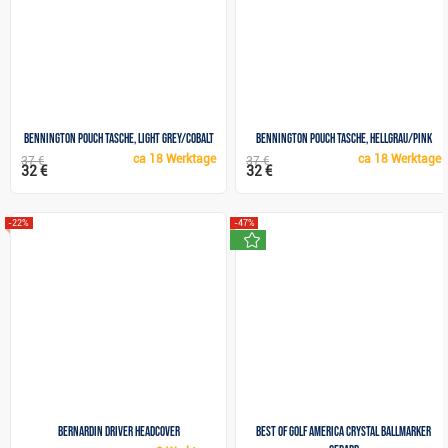
Bennington Pouch Tasche, light grey/cobalt
Bennington Pouch Tasche, hellgrau/pink
ca
18 Werktage
ca
18 Werktage
37 €
37 €
32 €
32 €
-22%
-47%
neu
Bernardin Driver headcover
Best of golf America Crystal Ballmarker