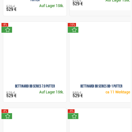
Auf Lager
1Stk.
575 €
529 €
Auf Lager
1Stk.
579 €
529 €
-8%
-10%
neu
neu
Bettinardi BB Series 7.0 Putter
Bettinardi BB Series BB-1 Putter
Auf Lager
1Stk.
ca
11 Werktage
575 €
589 €
529 €
529 €
-8%
-8%
neu
neu