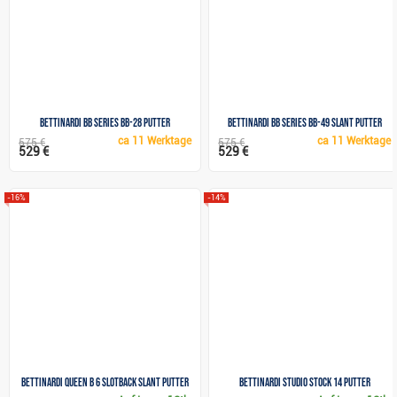
Bettinardi BB Series BB-28 Putter
Bettinardi BB Series BB-49 Slant Putter
ca
11 Werktage
ca
11 Werktage
575 €
575 €
529 €
529 €
-16%
-14%
Bettinardi Queen B 6 Slotback Slant putter
Bettinardi STUDIO STOCK 14 Putter