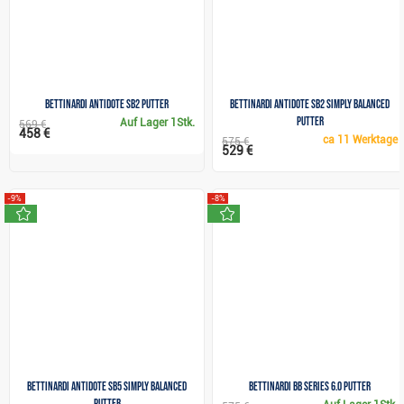
Bettinardi Antidote SB2 putter
Bettinardi Antidote SB2 Simply Balanced
Putter
Auf Lager
1Stk.
569 €
458 €
ca
11 Werktage
575 €
529 €
-9%
-8%
neu
neu
Bettinardi Antidote SB5 Simply Balanced
Bettinardi BB Series 6.0 Putter
Putter