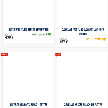
Bettinardi STUDIO STOCK 9 Spud Putter
Cleveland Frontline Elevado Slant Neck
Putter
Auf Lager
1Stk.
549 €
439 €
ca
11 Werktage
199 €
157 €
-24%
-5%
Cleveland HB SOFT 2 Black 11 putter
Cleveland HB SOFT 2 Black 11S putter