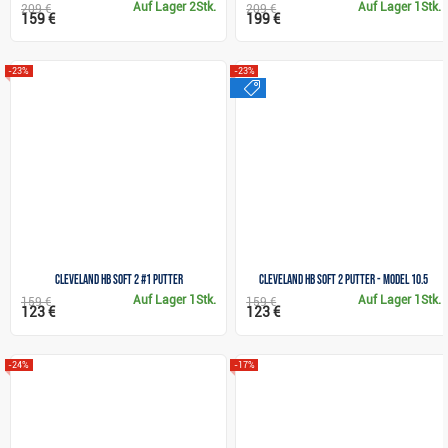
Auf Lager
2Stk.
Auf Lager
1Stk.
209 €
209 €
159 €
199 €
-23%
-23%
sale
Cleveland HB Soft 2 #1 Putter
Cleveland HB SOFT 2 Putter - Model 10.5
Auf Lager
1Stk.
Auf Lager
1Stk.
159 €
159 €
123 €
123 €
-24%
-17%