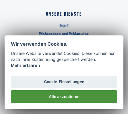
Unsere Dienste
Regriff
Rücksendung und Reklamation
Widerrufsbelehrung
Wir verwenden Cookies.
Unsere Website verwendet Cookies. Diese können nur
nach Ihrer Zustimmung gespeichert werden.
Golf Brothers.de
Mehr erfahren
Kontakt
Neuheiten
Cookie-Einstellungen
Video
Alle akzeptieren
Impressum