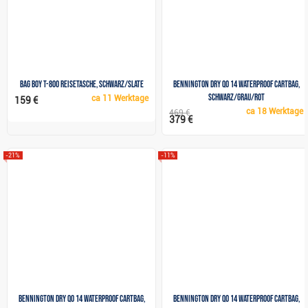
Bag Boy T-800 Reisetasche, Schwarz/Slate
Bennington Dry QO 14 Waterproof Cartbag,
schwarz/grau/rot
ca
11 Werktage
159 €
ca
18 Werktage
469 €
379 €
-21%
-11%
Bennington Dry QO 14 Waterproof Cartbag,
Bennington Dry QO 14 Waterproof Cartbag,