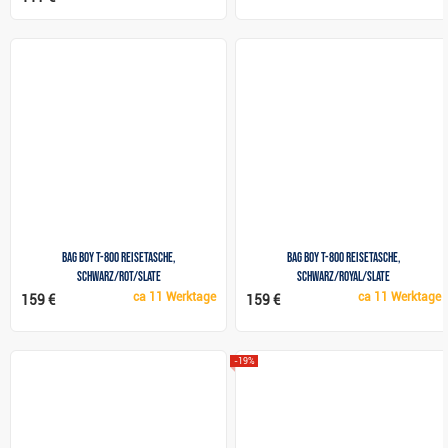
Bag Boy T-800 Reisetasche,
Bag Boy T-800 Reisetasche,
schwarz/rot/slate
schwarz/royal/slate
ca
11 Werktage
ca
11 Werktage
159 €
159 €
-19%