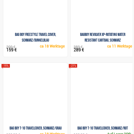
Bag Boy Freestyle travel cover,
BagBoy Revolver XP-Rotating Water
schwarz/dunkelblau
Resistant Cartbag, schwarz
ca
18 Werktage
ca
11 Werktage
209 €
389 €
159 €
289 €
-15%
-21%
Bag Boy T-10 Travelcover, schwarz/grau
Bag Boy T-10 Travelcover, schwarz/rot