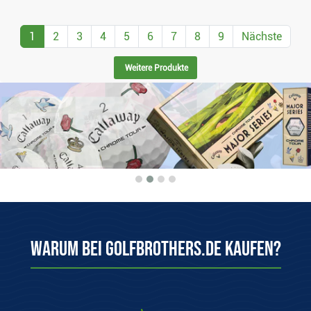
1
2
3
4
5
6
7
8
9
Nächste
Weitere Produkte
Warum bei Golfbrothers.de kaufen?