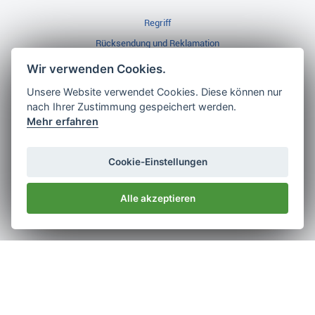
Regriff
Rücksendung und Reklamation
Widerrufsbelehrung
Wir verwenden Cookies.
Unsere Website verwendet Cookies. Diese können nur
nach Ihrer Zustimmung gespeichert werden.
Golf Brothers.de
Mehr erfahren
Kontakt
Neuheiten
Cookie-Einstellungen
Video
Alle akzeptieren
Impressum