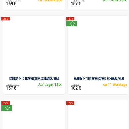
ca
18 Werktage
Auf Lager
2Stk.
199,90 €
199,90 €
169 €
157 €
-21%
-27%
neu
Bag Boy T-10 Travelcover, schwarz/blau
BagBoy T-720 Travelcover, schwarz/blau
Auf Lager
1Stk.
ca
11 Werktage
199,90 €
139 €
157 €
102 €
-27%
-22%
neu