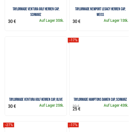
TaylorMade Ventura Golf Herren Cap,
TaylorMade Newport Legacy Herren Cap,
schwarz
weiss
Auf Lager
3Stk.
Auf Lager
1Stk.
30 €
30 €
-17%
TaylorMade Ventura Golf Herren Cap, olive
TaylorMade Hamptons Damen Cap, schwarz
Auf Lager
2Stk.
Auf Lager
4Stk.
30 €
30 €
25 €
-27%
-17%