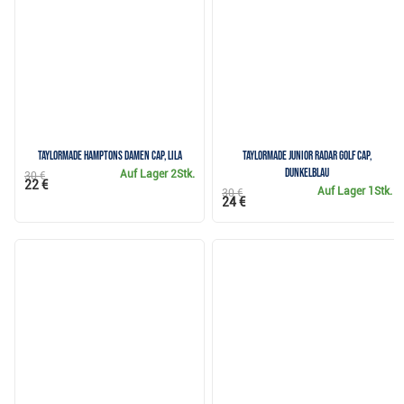
TaylorMade Hamptons Damen Cap, lila
TaylorMade Junior Radar Golf Cap,
dunkelblau
Auf Lager
2Stk.
30 €
22 €
Auf Lager
1Stk.
30 €
24 €