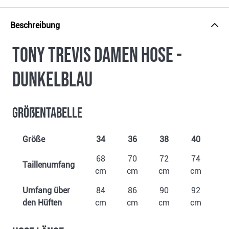
Beschreibung
Tony Trevis Damen Hose -
dunkelblau
Größentabelle
Größe
34
36
38
40
4
68
70
72
74
8
Taillenumfang
cm
cm
cm
cm
c
Umfang über
84
86
90
92
9
den Hüften
cm
cm
cm
cm
c