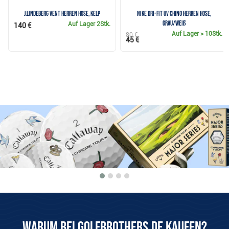
J.Lindeberg Vent Herren Hose, kelp
Nike Dri-Fit UV Chino Herren Hose,
grau/weiß
Auf Lager
2Stk.
140 €
Auf Lager
> 10Stk.
80 €
45 €
Warum bei Golfbrothers.de kaufen?