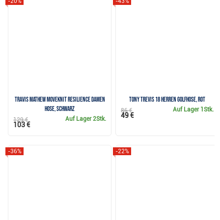
-20%
-43%
Travis Mathew Moveknit Resilience Damen
Tony Trevis 18 Herren Golfhose, rot
Hose, schwarz
Auf Lager
1Stk.
86 €
49 €
Auf Lager
2Stk.
129 €
103 €
-36%
-22%