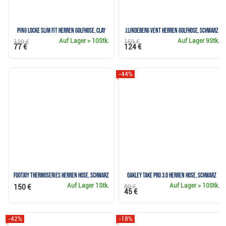
Ping Locke Slim Fit Herren Golfhose, clay
J.Lindeberg Vent Herren Golfhose, schwarz
Auf Lager
> 10Stk.
Auf Lager
9Stk.
120 €
159 €
77 €
124 €
-44%
FootJoy ThermoSeries Herren Hose, Schwarz
Oakley Take Pro 3.0 Herren Hose, schwarz
Auf Lager
1Stk.
Auf Lager
> 10Stk.
150 €
80 €
45 €
-42%
-18%