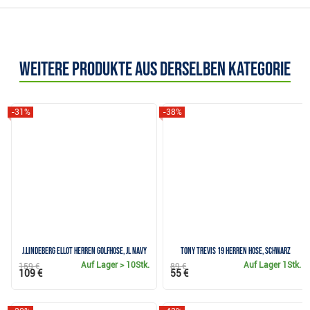
Weitere Produkte aus derselben Kategorie
-31%
-38%
J.Lindeberg Ellot Herren Golfhose, JL Navy
Tony Trevis 19 Herren Hose, schwarz
Auf Lager
> 10Stk.
Auf Lager
1Stk.
159 €
89 €
109 €
55 €