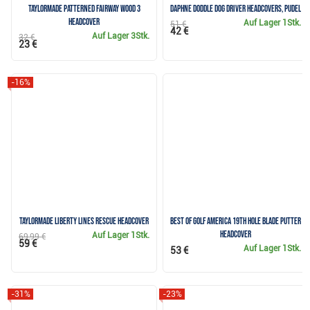
TaylorMade Patterned Fairway Wood 3
Daphne Doddle Dog Driver Headcovers, Pudel
Headcover
Auf Lager
1Stk.
51 €
42 €
Auf Lager
3Stk.
32 €
23 €
-16%
TaylorMade Liberty Lines Rescue Headcover
Best of Golf America 19th Hole Blade Putter
Headcover
Auf Lager
1Stk.
69,99 €
59 €
Auf Lager
1Stk.
53 €
-31%
-23%