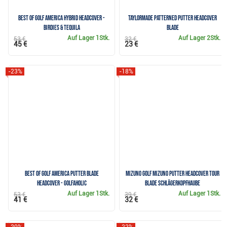
Best of Golf America hybrid headcover -
TaylorMade Patterned Putter Headcover
Birdies & Tequila
Blade
Auf Lager
1Stk.
Auf Lager
2Stk.
53 €
32 €
45 €
23 €
-23%
-18%
Best of Golf America putter blade
Mizuno Golf Mizuno Putter Headcover Tour
headcover - Golfaholic
Blade Schlägerkopfhaube
Auf Lager
1Stk.
Auf Lager
1Stk.
53 €
39 €
41 €
32 €
-20%
-22%