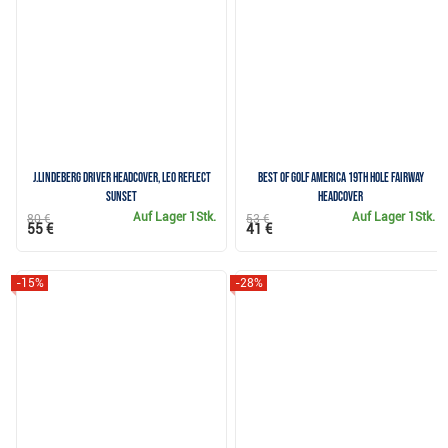
J.Lindeberg Driver Headcover, leo reflect
Best of Golf America 19th Hole Fairway
sunset
Headcover
Auf Lager
1Stk.
Auf Lager
1Stk.
80 €
53 €
55 €
41 €
-15%
-28%