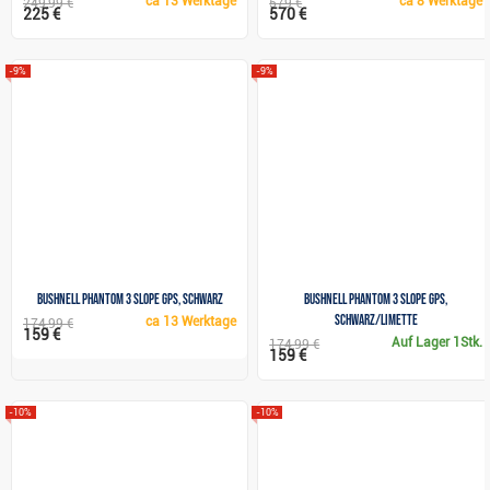
ca
13 Werktage
ca
8 Werktage
249,99 €
579 €
225 €
570 €
-9%
-9%
Bushnell Phantom 3 Slope GPS, schwarz
Bushnell Phantom 3 Slope GPS,
schwarz/limette
ca
13 Werktage
174,99 €
159 €
Auf Lager
1Stk.
174,99 €
159 €
-10%
-10%