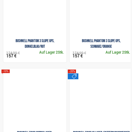
Bushnell Phantom 3 Slope GPS,
Bushnell Phantom 3 Slope GPS,
dunkelblau/rot
schwarz/orange
Auf Lager
2Stk.
Auf Lager
2Stk.
174,99 €
174,99 €
157 €
157 €
-10%
-20%
sale