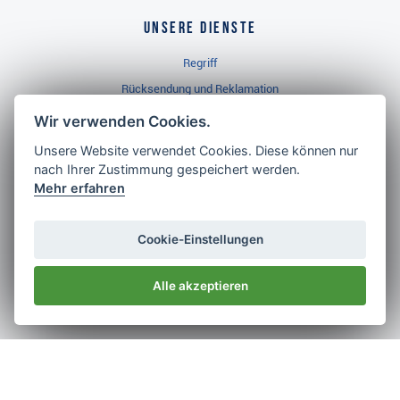
Unsere Dienste
Regriff
Rücksendung und Reklamation
Widerrufsbelehrung
Wir verwenden Cookies.
Unsere Website verwendet Cookies. Diese können nur
nach Ihrer Zustimmung gespeichert werden.
Golf Brothers.de
Mehr erfahren
Kontakt
Neuheiten
Cookie-Einstellungen
Video
Alle akzeptieren
Impressum