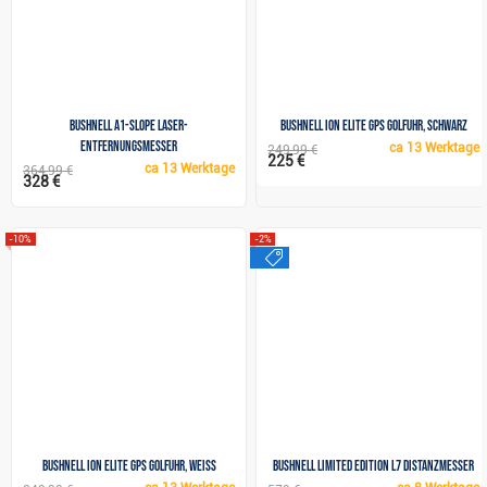
Bushnell A1-Slope Laser-
Bushnell iON Elite GPS Golfuhr, schwarz
Entfernungsmesser
ca
13 Werktage
249,99 €
225 €
ca
13 Werktage
364,99 €
328 €
-10%
-2%
sale
Bushnell iON Elite GPS Golfuhr, weiss
Bushnell Limited Edition L7 Distanzmesser