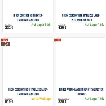
Nikon Coolshot 50i GII Laser-
Nikon Coolshot Lite Stabilized Laser-
Entfernungsmesser
Entfernungsmesser
Auf Lager
1Stk.
Auf Lager
1Stk.
369 €
489 €
332 €
439 €
-10%
-12%
top
Nikon Coolshot PROIII Stabilized Laser-
Pinned Prism+ Rangefinder Distanzmesser,
Entfernungsmesser
schwarz
ca
13 Werktage
Auf Lager
1Stk.
579 €
249,99 €
519 €
220 €