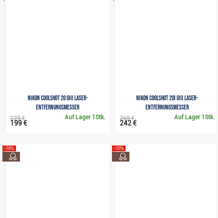
Nikon Coolshot 20 GIII Laser-
Nikon Coolshot 20i GIII Laser-
Entfernungsmesser
Entfernungsmesser
Auf Lager
1Stk.
Auf Lager
1Stk.
229 €
269 €
199 €
242 €
-10%
-10%
top
top