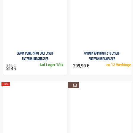
Canon PowerShot Golf Laser-
Garmin Approach Z10 Laser-
Entfernungsmesser
Entfernungsmesser
Auf Lager
1Stk.
ca
13 Werktage
349 €
299,99 €
314 €
top
-10%