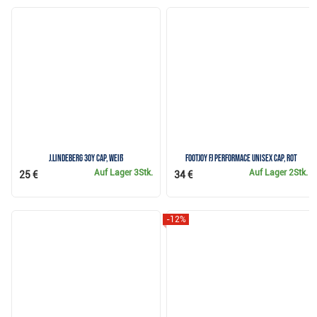
J.Lindeberg 30Y Cap, Weiß
FootJoy FJ Performace unisex cap, rot
Auf Lager
3Stk.
Auf Lager
2Stk.
25 €
34 €
-12%