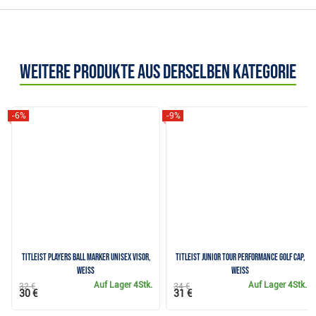
Weitere Produkte aus derselben Kategorie
-6%
-9%
Titleist Players Ball Marker Unisex Visor,
Titleist Junior Tour Performance Golf Cap,
Weiss
weiss
Auf Lager
4Stk.
Auf Lager
4Stk.
32 €
34 €
30 €
31 €