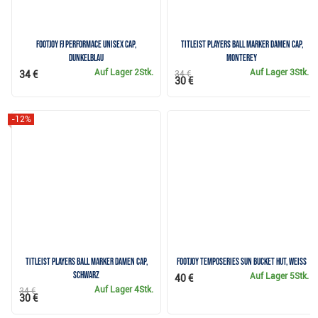
FootJoy FJ Performace unisex cap,
Titleist Players Ball Marker Damen Cap,
dunkelblau
monterey
Auf Lager
2Stk.
Auf Lager
3Stk.
34 €
34 €
30 €
-12%
Titleist Players Ball Marker Damen Cap,
FootJoy TempoSeries Sun Bucket Hut, weiss
schwarz
Auf Lager
5Stk.
40 €
Auf Lager
4Stk.
34 €
30 €