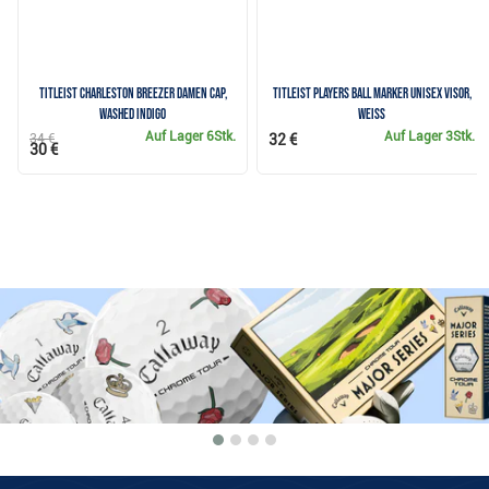
Titleist Charleston Breezer Damen Cap,
Titleist Players Ball Marker Unisex Visor,
washed indigo
Weiss
Auf Lager
6Stk.
Auf Lager
3Stk.
34 €
32 €
30 €