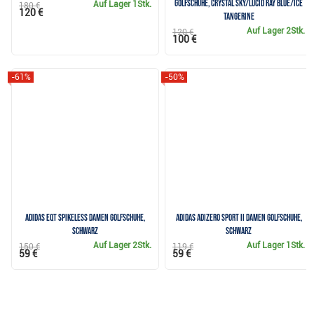
Golfschuhe, crystal sky/lucid ray blue/ice
Auf Lager
1Stk.
180 €
120 €
tangerine
Auf Lager
2Stk.
120 €
100 €
-61%
-50%
Adidas EQT Spikeless Damen Golfschuhe,
Adidas adizero Sport II Damen Golfschuhe,
schwarz
schwarz
Auf Lager
2Stk.
Auf Lager
1Stk.
150 €
119 €
59 €
59 €