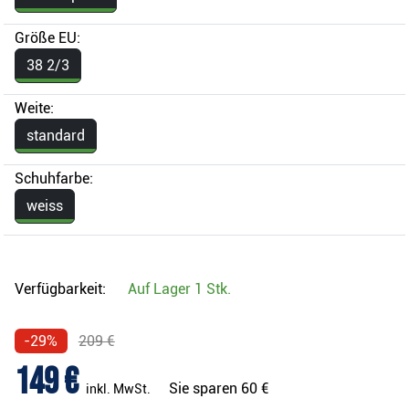
Größe EU:
38 2/3
Weite:
standard
Schuhfarbe:
weiss
Verfügbarkeit:
Auf Lager
1 Stk.
-29%
209 €
149 €
Sie sparen
60 €
inkl. MwSt.