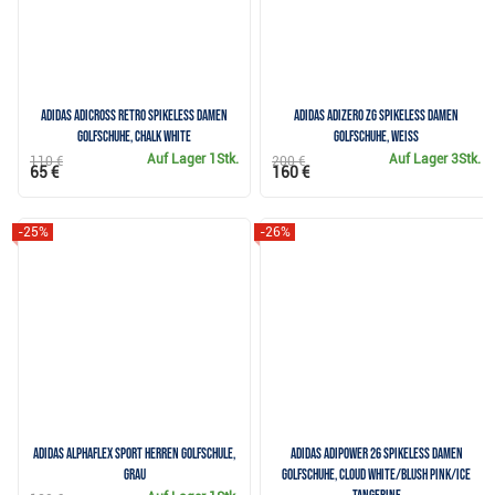
Adidas Adicross Retro Spikeless Damen
Adidas Adizero ZG Spikeless Damen
Golfschuhe, chalk white
Golfschuhe, weiss
Auf Lager
1Stk.
Auf Lager
3Stk.
110 €
200 €
65 €
160 €
-25%
-26%
Adidas Alphaflex Sport Herren Golfschule,
Adidas Adipower 26 Spikeless Damen
grau
Golfschuhe, cloud white/blush pink/ice