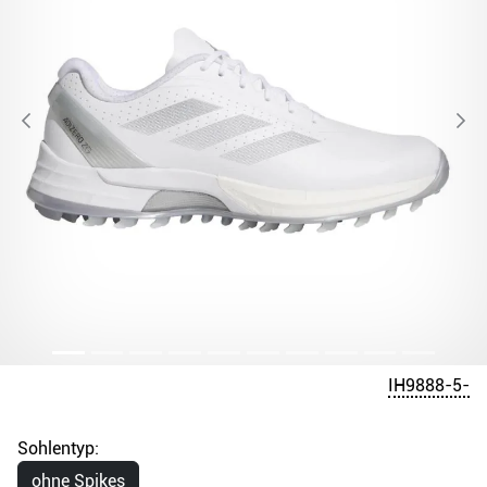
IH9888-5-
Sohlentyp:
ohne Spikes