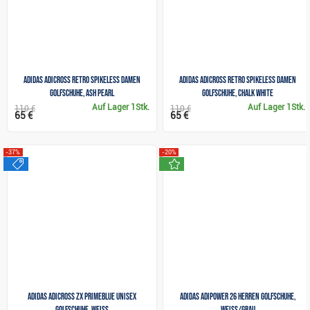
Adidas Adicross Retro Spikeless Damen
Adidas Adicross Retro Spikeless Damen
Golfschuhe, ash pearl
Golfschuhe, chalk white
Auf Lager
1Stk.
Auf Lager
1Stk.
110 €
110 €
65 €
65 €
-37%
-20%
sale
neu
Adidas Adicross ZX Primeblue Unisex
Adidas Adipower 26 Herren Golfschuhe,
Golfschuhe, weiss
weiss/grau