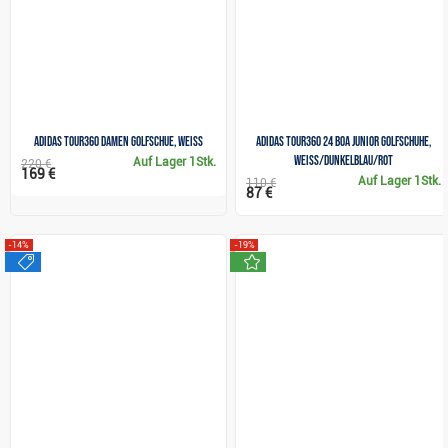
Adidas Tour360 Damen Golfschue, weiss
Adidas Tour360 24 Boa Junior Golfschuhe,
weiss/dunkelblau/rot
Auf Lager
1Stk.
220 €
169 €
Auf Lager
1Stk.
110 €
87 €
-14%
-19%
sale
neu