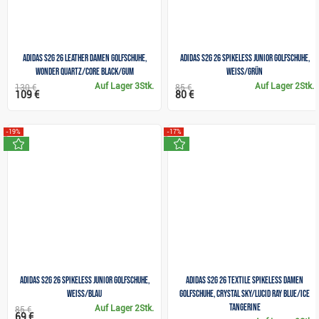
Adidas S2G 26 Leather Damen Golfschuhe,
Adidas S2G 26 Spikeless Junior Golfschuhe,
wonder quartz/core black/gum
weiss/grün
Auf Lager
3Stk.
Auf Lager
2Stk.
130 €
85 €
109 €
80 €
-19%
-17%
neu
neu
Adidas S2G 26 Spikeless Junior Golfschuhe,
Adidas S2G 26 Textile Spikeless Damen
weiss/blau
Golfschuhe, crystal sky/lucid ray blue/ice
tangerine
Auf Lager
2Stk.
85 €
69 €