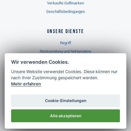
Verkaufte Golfmarken
Geschäftsbedingungen
Unsere Dienste
Regriff
Rücksendung und Reklamation
Widerrufsbelehrung
Wir verwenden Cookies.
Unsere Website verwendet Cookies. Diese können nur
nach Ihrer Zustimmung gespeichert werden.
Golf Brothers.de
Mehr erfahren
Kontakt
Neuheiten
Cookie-Einstellungen
Video
Alle akzeptieren
Impressum