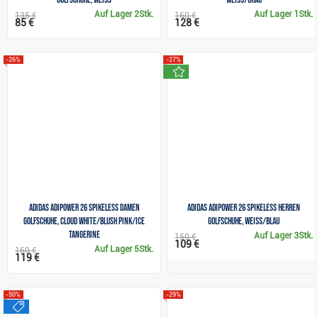
Auf Lager
2Stk.
Auf Lager
1Stk.
135 €
160 €
85 €
128 €
-26%
-27%
neu
Adidas Adipower 26 Spikeless Damen
Adidas Adipower 26 Spikeless Herren
Golfschuhe, cloud white/blush pink/ice
Golfschuhe, weiss/blau
tangerine
Auf Lager
3Stk.
150 €
109 €
Auf Lager
5Stk.
160 €
119 €
-50%
-29%
sale