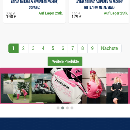
Adidas Tour360 24 Herren Golfschuhe,
Adidas Tour360 24 Herren Golfschuhe,
schwarz
white/iron metal/silver
Auf Lager
2Stk.
Auf Lager
2Stk.
220 €
220 €
190 €
179 €
1
2
3
4
5
6
7
8
9
Nächste
Weitere Produkte