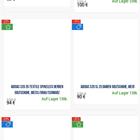
Auf Lager
2Stk.
120 €
100 €
-22%
-31%
neu
sale
Adidas S2G 26 Textile Spikeless Herren
Adidas S2G SL 25 Damen Golfschuhe, weiß
Golfschuhe, weiss/grau/schwarz
Auf Lager
1Stk.
130 €
90 €
Auf Lager
1Stk.
120 €
94 €
-23%
-21%
sale
neu