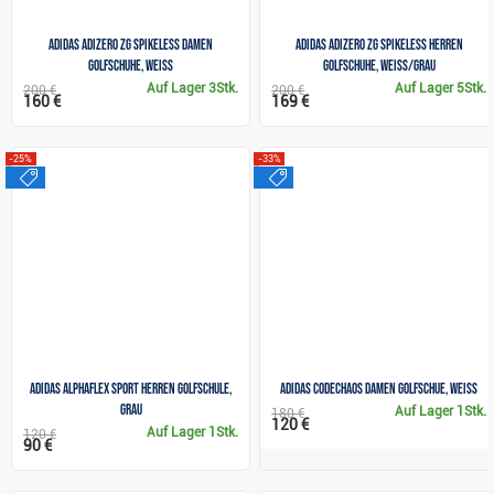
Adidas Adizero ZG Spikeless Damen
Adidas Adizero ZG Spikeless Herren
Golfschuhe, weiss
Golfschuhe, weiss/grau
Auf Lager
3Stk.
Auf Lager
5Stk.
200 €
200 €
160 €
169 €
-25%
-33%
sale
sale
Adidas Alphaflex Sport Herren Golfschule,
Adidas Codechaos Damen Golfschue, weiss
grau
Auf Lager
1Stk.
180 €
120 €
Auf Lager
1Stk.
120 €
90 €