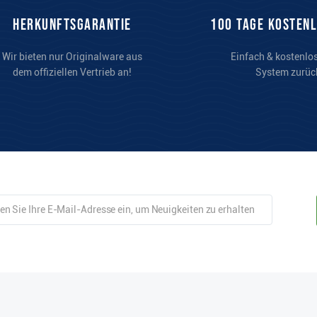
Herkunftsgarantie
100 Tage kosten
Wir bieten nur Originalware aus
Einfach & kostenlo
dem offiziellen Vertrieb an!
System zurüc