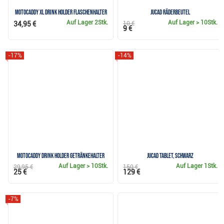
Motocaddy XL Drink Holder Flaschenhalter
JuCad Räderbeutel
Auf Lager
2Stk.
Auf Lager
> 10Stk.
34,95 €
10 €
9 €
-17%
-14%
Motocaddy Drink Holder Getränkehalter
JuCad Tablet, schwarz
Auf Lager
> 10Stk.
Auf Lager
1Stk.
29,95 €
150 €
25 €
129 €
-7%