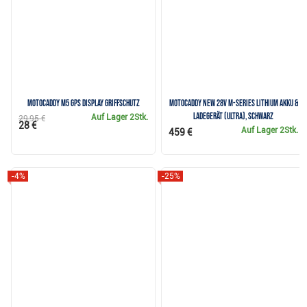
Motocaddy M5 GPS Display Griffschutz
Motocaddy NEW 28V M-Series Lithium Akku &
Ladegerät (ULTRA), schwarz
Auf Lager
2Stk.
29,95 €
28 €
Auf Lager
2Stk.
459 €
-4%
-25%