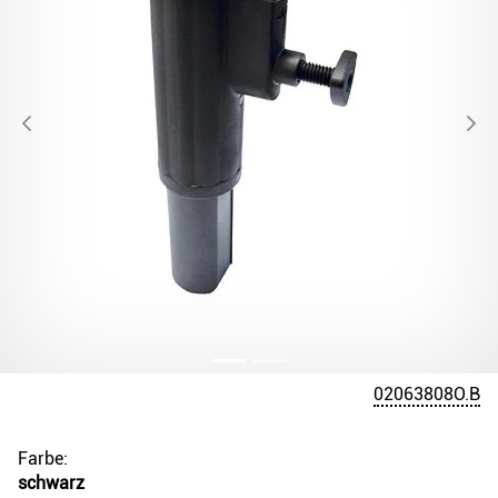
02063808O.B
Farbe:
schwarz