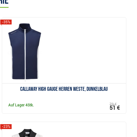
rie
-35%
Anzeigen
Callaway High Gauge Herren Weste, dunkelblau
79 €
Auf Lager
4Stk.
51 €
-23%