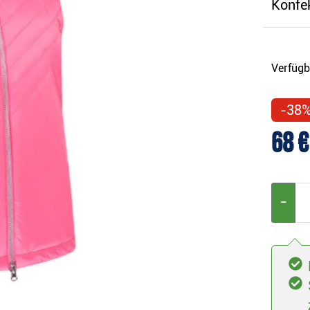
Konfe
Verfügb
-38
68 €
−