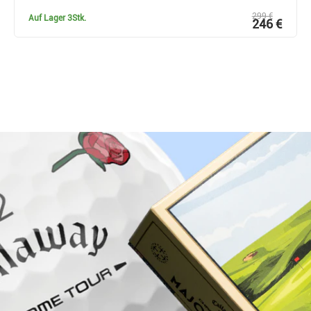
299 €
Auf Lager
3Stk.
246 €