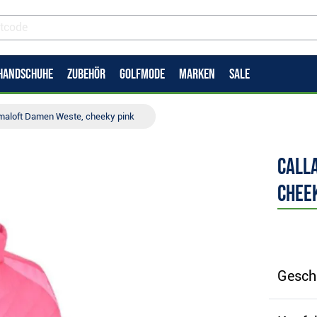
HANDSCHUHE
ZUBEHÖR
GOLFMODE
MARKEN
SALE
maloft Damen Weste, cheeky pink
Call
chee
Gesch