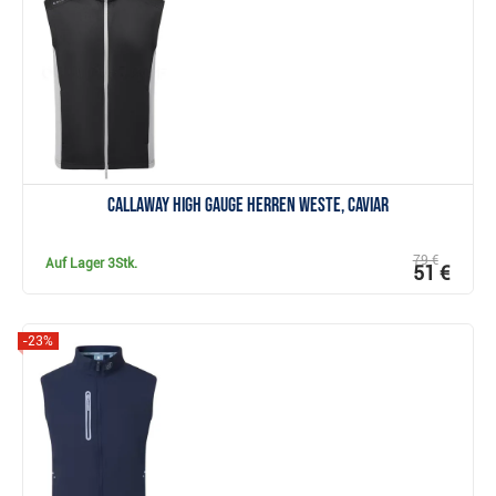
Anzeigen
Callaway High Gauge Herren Weste, caviar
79 €
Auf Lager
3Stk.
51 €
-23%
Anzeigen