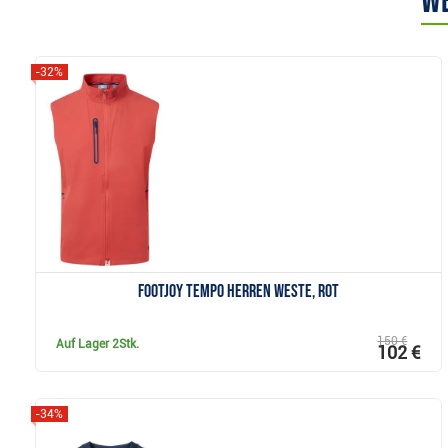
We
-32%
Anzeigen
FootJoy Tempo Herren Weste, rot
150 €
Auf Lager
2Stk.
102 €
-34%