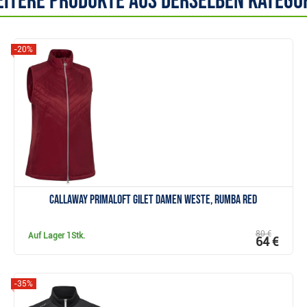
itere Produkte aus derselben Katego
-20%
Anzeigen
Callaway Primaloft Gilet Damen Weste, rumba red
80 €
Auf Lager
1Stk.
64 €
-35%