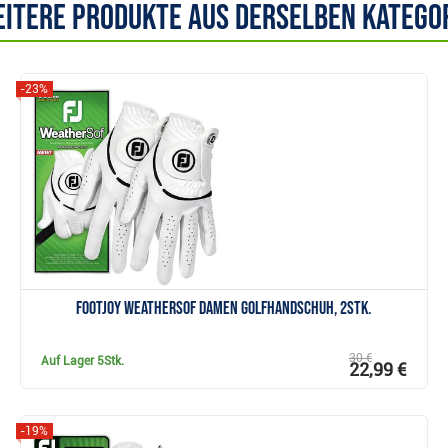
itere Produkte aus derselben Katego
-23%
Anzeigen
FootJoy WeatherSof Damen Golfhandschuh, 2Stk.
30 €
Auf Lager
5Stk.
22,99 €
-19%