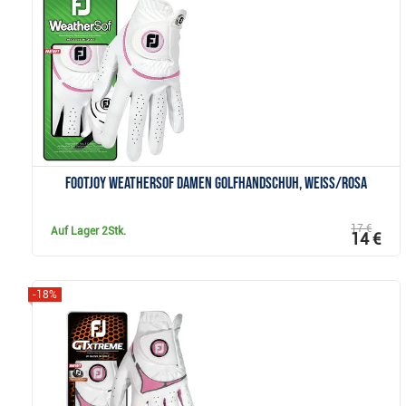
Anzeigen
FootJoy WeatherSof Damen Golfhandschuh, weiss/rosa
17 €
Auf Lager
2Stk.
14 €
-18%
Anzeigen