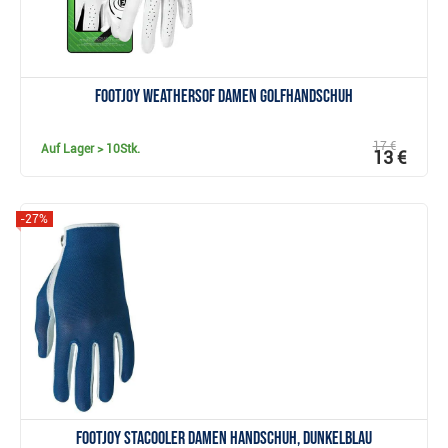
FootJoy WeatherSof Damen Golfhandschuh
17 €
Auf Lager
> 10Stk.
13 €
-27%
Anzeigen
FootJoy StaCooler Damen Handschuh, dunkelblau