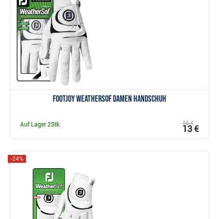
Anzeigen
FootJoy WeatherSof Damen Handschuh
16 €
Auf Lager
2Stk.
13 €
-24%
Anzeigen