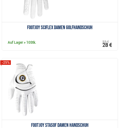
FootJoy SciFlex Damen Golfhandschuh
33 €
Auf Lager
> 10Stk.
28 €
-25%
Anzeigen
Footjoy StaSof Damen Handschuh