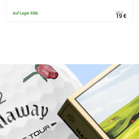
26 €
Auf Lager
3Stk.
19 €
Warum bei Golfbrothers.de kaufen?