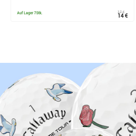
17 €
Auf Lager
7Stk.
14 €