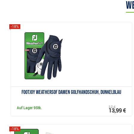
We
-18%
Anzeigen
FootJoy WeatherSof Damen Golfhandschuh, dunkelblau
17 €
Auf Lager
9Stk.
13,99 €
-18%