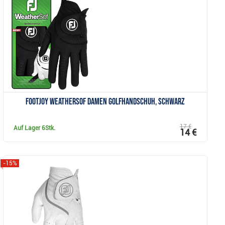
Anzeigen
FootJoy WeatherSof Damen Golfhandschuh, schwarz
17 €
Auf Lager
6Stk.
14 €
-15%
Anzeigen