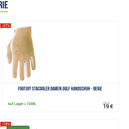
rie
-27%
Anzeigen
FootJoy StaCooler Damen Golf Handschuh - beige
26 €
Auf Lager
> 10Stk.
19 €
-18%