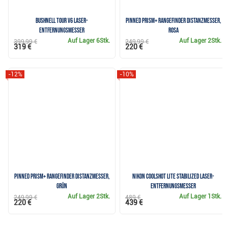
Bushnell Tour V6 Laser-
Pinned Prism+ Rangefinder Distanzmesser,
Entfernungsmesser
rosa
Auf Lager
6Stk.
Auf Lager
2Stk.
399,99 €
249,99 €
319 €
220 €
-12%
-10%
Pinned Prism+ Rangefinder Distanzmesser,
Nikon Coolshot Lite Stabilized Laser-
grün
Entfernungsmesser
Auf Lager
2Stk.
Auf Lager
1Stk.
249,99 €
489 €
220 €
439 €