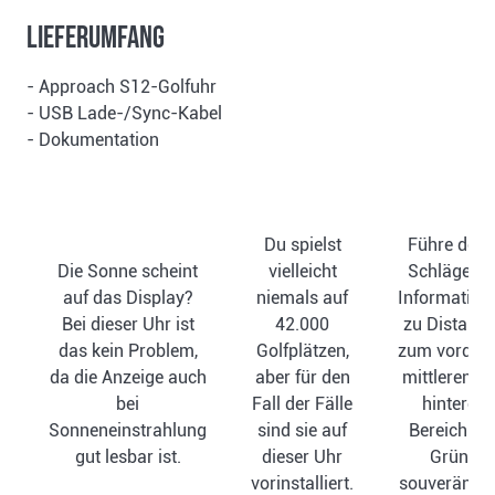
Lieferumfang
- Approach S12-Golfuhr
- USB Lade-/Sync-Kabel
- Dokumentation
Du spielst
Führe dein
Die Sonne scheint
vielleicht
Schläge mi
auf das Display?
niemals auf
Information
Bei dieser Uhr ist
42.000
zu Distanz
das kein Problem,
Golfplätzen,
zum vordere
da die Anzeige auch
aber für den
mittleren u
bei
Fall der Fälle
hinteren
Sonneneinstrahlung
sind sie auf
Bereich de
gut lesbar ist.
dieser Uhr
Grüns
vorinstalliert.
souverän au