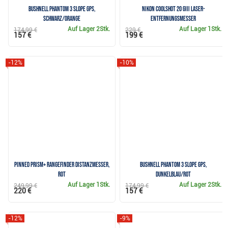
Bushnell Phantom 3 Slope GPS,
Nikon Coolshot 20 GIII Laser-
schwarz/orange
Entfernungsmesser
Auf Lager
2Stk.
Auf Lager
1Stk.
174,99 €
229 €
157 €
199 €
-12%
-10%
Pinned Prism+ Rangefinder Distanzmesser,
Bushnell Phantom 3 Slope GPS,
rot
dunkelblau/rot
Auf Lager
1Stk.
Auf Lager
2Stk.
249,99 €
174,99 €
220 €
157 €
-12%
-9%