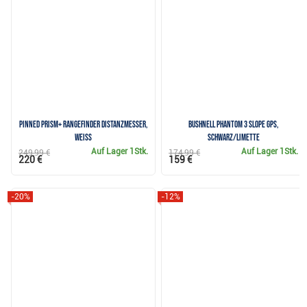
Pinned Prism+ Rangefinder Distanzmesser,
Bushnell Phantom 3 Slope GPS,
weiss
schwarz/limette
Auf Lager
1Stk.
Auf Lager
1Stk.
249,99 €
174,99 €
220 €
159 €
-20%
-12%