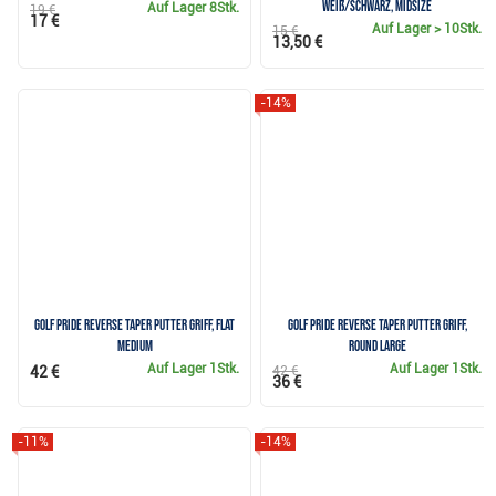
weiß/schwarz, Midsize
Auf Lager
8Stk.
19 €
17 €
Auf Lager
> 10Stk.
15 €
13,50 €
-14%
Golf Pride Reverse Taper Putter Griff, Flat
Golf Pride Reverse Taper Putter Griff,
Medium
Round Large
Auf Lager
1Stk.
Auf Lager
1Stk.
42 €
42 €
36 €
-11%
-14%