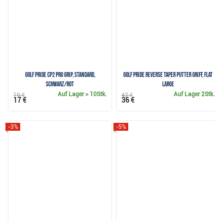
Golf Pride CP2 Pro Grip, Standard,
Golf Pride Reverse Taper Putter Griff, Flat
Schwarz/Rot
Large
Auf Lager
> 10Stk.
Auf Lager
2Stk.
19 €
42 €
17 €
36 €
-3%
-5%