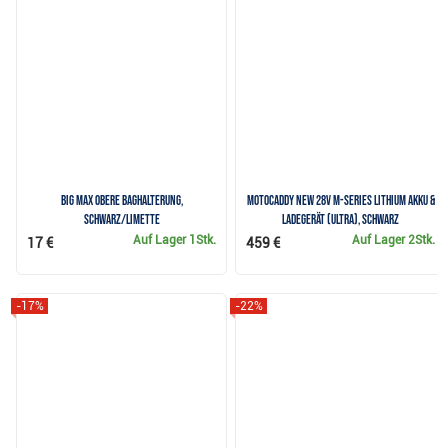
Big Max Obere Baghalterung,
Motocaddy NEW 28V M-Series Lithium Akku &
schwarz/limette
Ladegerät (ULTRA), schwarz
Auf Lager
1Stk.
Auf Lager
2Stk.
17 €
459 €
-17%
-22%