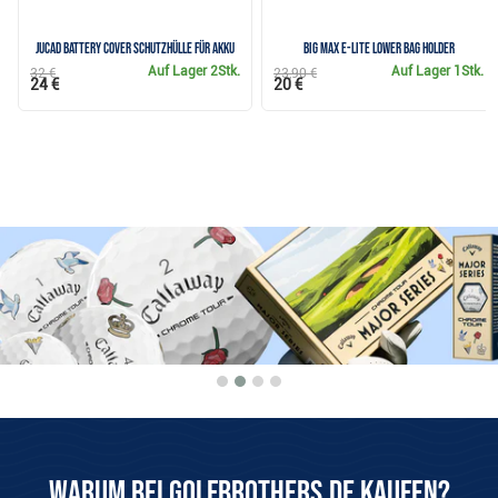
JuCad Battery Cover Schutzhülle für Akku
Big Max e-Lite Lower Bag Holder
Auf Lager
2Stk.
Auf Lager
1Stk.
32 €
23,90 €
24 €
20 €
Warum bei Golfbrothers.de kaufen?