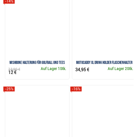
-14%
Wishbone Halterung für Golfball und Tees
Motocaddy XL Drink Holder Flaschenhalter
Auf Lager
1Stk.
Auf Lager
2Stk.
13,90 €
34,95 €
12 €
-25%
-16%