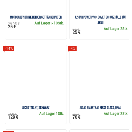
Motocaddy Drink Holder Getränkehalter
JuStar Powerpack Cover Schutzhülle für
Akku
Auf Lager
> 10Stk.
29,95 €
25 €
Auf Lager
2Stk.
32 €
25 €
-14%
-4%
JuCad Tablet, schwarz
JuCad Smartbag First Class, grau
Auf Lager
1Stk.
Auf Lager
2Stk.
150 €
79 €
129 €
76 €