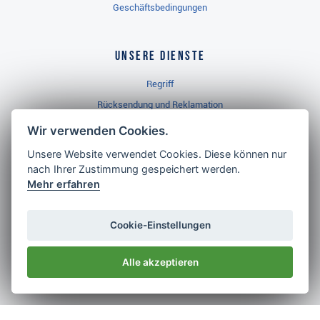
Rücksendung und Reklamation
Widerrufsbelehrung
Golf Brothers.de
Kontakt
Wir verwenden Cookies.
Neuheiten
Unsere Website verwendet Cookies. Diese können nur
Video
nach Ihrer Zustimmung gespeichert werden.
Impressum
Mehr erfahren
Cookie-Einstellungen
Alle akzeptieren