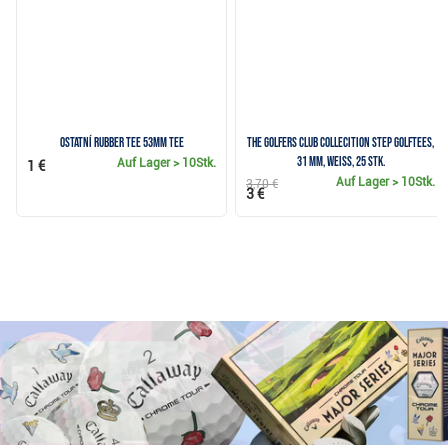
Ostatní Rubber Tee 53mm Tee
The Golfers Club Collecition Step Golftees,
31 mm, weiss, 25 Stk.
Auf Lager
> 10Stk.
1 €
Auf Lager
> 10Stk.
3,70 €
3 €