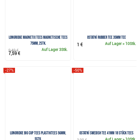
Longridge Magnetix Tees magnetische Tees
Ostatní Rubber Tee 35mm Tee
75mm, 2Stk.
Auf Lager
> 10Stk.
1 €
Auf Lager
3Stk.
9,49 €
7,59 €
-27%
-50%
Longridge Big Cup Tees Plastiktees 56mm,
Ostatní Swedish Tee 41mm 18 Stück Tees
5Stk.
Auf Lager
> 10Stk.