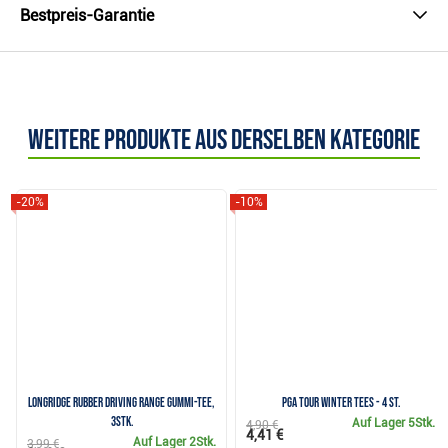
Bestpreis-Garantie
Weitere Produkte aus derselben Kategorie
-20%
-10%
Longridge Rubber Driving Range Gummi-Tee,
PGA Tour Winter Tees - 4 St.
3Stk.
Auf Lager
5Stk.
4,90 €
4,41 €
Auf Lager
2Stk.
3,99 €