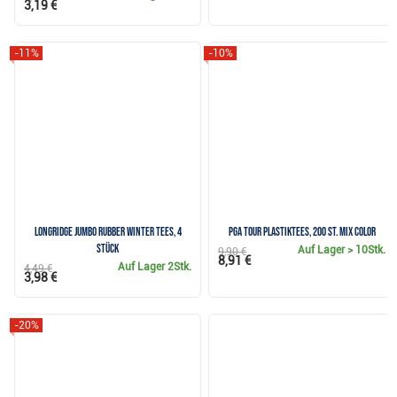
3,19 €
-11%
-10%
Longridge Jumbo Rubber Winter Tees, 4
PGA Tour Plastiktees, 200 St. MIX COLOR
Stück
Auf Lager
> 10Stk.
9,90 €
8,91 €
Auf Lager
2Stk.
4,49 €
3,98 €
-20%