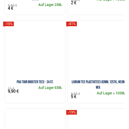
3,99 €
2 €
Auf Lager
2Stk.
5,49 €
4 €
-10%
-41%
PGA Tour Booster Tees - 24 St.
Lignum Tee Plastiktees 82mm, 12Stk., neon
mix
Auf Lager
6Stk.
11 €
9,90 €
Auf Lager
> 10Stk.
8,49 €
5 €
-19%