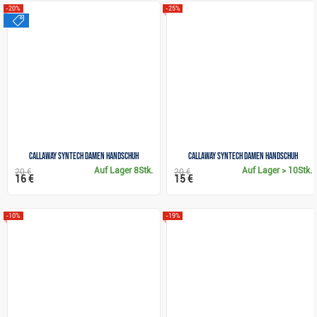
-20%
-25%
sale
Callaway Syntech Damen Handschuh
Callaway Syntech Damen Handschuh
Auf Lager
8Stk.
Auf Lager
> 10Stk.
20 €
20 €
16 €
15 €
-10%
-19%