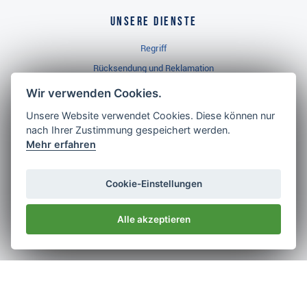
Unsere Dienste
Regriff
Rücksendung und Reklamation
Widerrufsbelehrung
Wir verwenden Cookies.
Unsere Website verwendet Cookies. Diese können nur
nach Ihrer Zustimmung gespeichert werden.
Golf Brothers.de
Mehr erfahren
Kontakt
Neuheiten
Cookie-Einstellungen
Video
Alle akzeptieren
Impressum