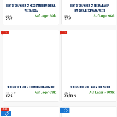
Best of Golf America XOXO Damen Handschuh,
Best of Golf America Zeebra Damen
weiss/rosa
Handschuh, schwarz/weiss
Auf Lager
2Stk.
Auf Lager
9Stk.
29 €
29 €
23 €
23 €
-17%
-17%
Bionic Relief Grip 2.0 Damen Golfhandschuh
Bionic StableGrip Damen Handschuh
Auf Lager
6Stk.
Auf Lager
> 10Stk.
35,99 €
36 €
30 €
29,99 €
sale
-24%
sale