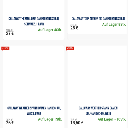
Callaway Thermal Grip Damen Handschuh,
Callaway Tour Authentic Damen Handschuh
schwarz, 1 Paar
Auf Lager
8Stk.
32 €
26 €
Auf Lager
4Stk.
30 €
27 €
-19%
-10%
Callaway Weather Spann dAMEN Handschuh,
Callaway Weather Spann Damen
weiss, Paar
Golfhandschuh, Weiß
Auf Lager
1Stk.
Auf Lager
> 10Stk.
32 €
15 €
26 €
13,50 €