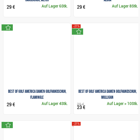
Auf Lager
6Stk.
Auf Lager
8Stk.
29 €
29 €
neu
-21%
neu
Best of golf America Damen Golfhandschuh,
Best of golf America Damen Golfhandschuh,
flamingle
mulligan
Auf Lager
4Stk.
Auf Lager
> 10Stk.
29 €
29 €
23 €
neu
-21%