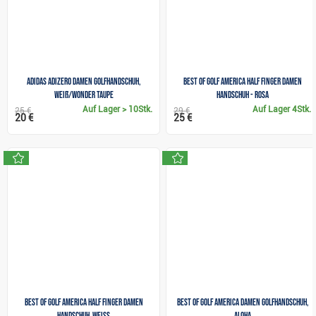
Adidas Adizero Damen Golfhandschuh,
Best of Golf America Half Finger Damen
weiß/wonder taupe
Handschuh - rosa
Auf Lager
> 10Stk.
Auf Lager
4Stk.
25 €
29 €
20 €
25 €
neu
neu
Best of Golf America Half Finger Damen
Best of golf America Damen Golfhandschuh,
Handschuh, weiss
Aloha