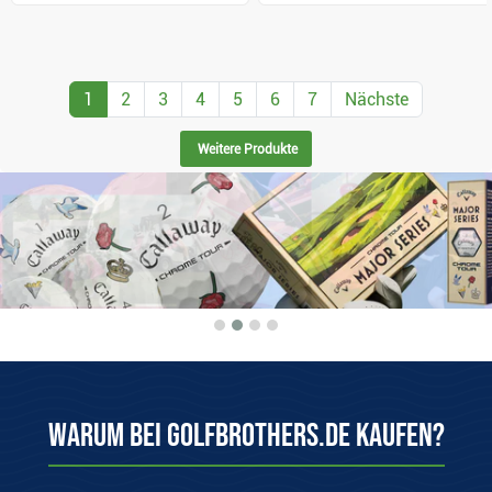
1
2
3
4
5
6
7
Nächste
Weitere Produkte
Warum bei Golfbrothers.de kaufen?