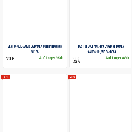
Best of golf America Damen Golfhandschuh,
Best of Golf America Ladybird Damen
weiss
Handschuh, weiss/rosa
Auf Lager
9Stk.
Auf Lager
8Stk.
29 €
29 €
23 €
-21%
-21%