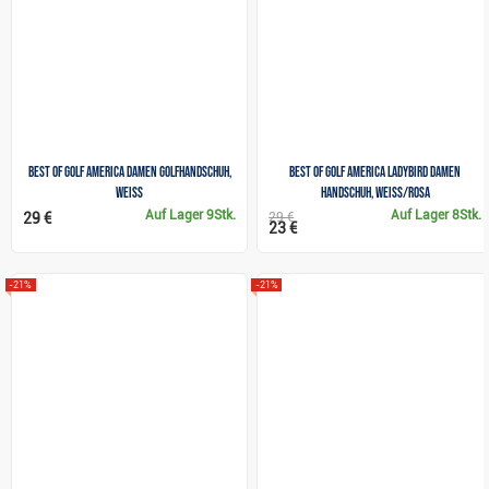
Best of golf America Damen Golfhandschuh,
Best of Golf America Ladybird Damen
weiss
Handschuh, weiss/rosa
Auf Lager
9Stk.
Auf Lager
8Stk.
29 €
29 €
23 €
-21%
-21%