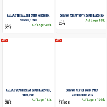
Callaway Thermal Grip Damen Handschuh,
Callaway Tour Authentic Damen Handschuh
schwarz, 1 Paar
Auf Lager
8Stk.
32 €
26 €
Auf Lager
4Stk.
30 €
27 €
-19%
-10%
Callaway Weather Spann dAMEN Handschuh,
Callaway Weather Spann Damen
weiss, Paar
Golfhandschuh, Weiß
Auf Lager
1Stk.
Auf Lager
> 10Stk.
32 €
15 €
26 €
13,50 €