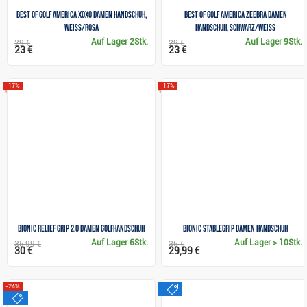
Best of Golf America XOXO Damen Handschuh,
Best of Golf America Zeebra Damen
weiss/rosa
Handschuh, schwarz/weiss
Auf Lager
2Stk.
Auf Lager
9Stk.
29 €
29 €
23 €
23 €
-17%
-17%
Bionic Relief Grip 2.0 Damen Golfhandschuh
Bionic StableGrip Damen Handschuh
Auf Lager
6Stk.
Auf Lager
> 10Stk.
35,99 €
36 €
30 €
29,99 €
sale
-24%
sale