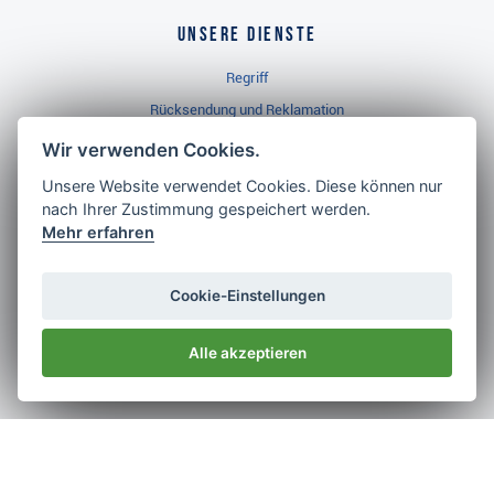
Unsere Dienste
Regriff
Rücksendung und Reklamation
Widerrufsbelehrung
Wir verwenden Cookies.
Unsere Website verwendet Cookies. Diese können nur
nach Ihrer Zustimmung gespeichert werden.
Golf Brothers.de
Mehr erfahren
Kontakt
Neuheiten
Cookie-Einstellungen
Video
Alle akzeptieren
Impressum