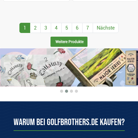
1
2
3
4
5
6
7
Nächste
Weitere Produkte
Warum bei Golfbrothers.de kaufen?