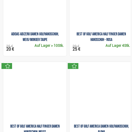
Adidas Adizero Damen Golfhandschuh,
Best of Golf America Half Finger Damen
weiß/wonder taupe
Handschuh - rosa
Auf Lager
> 10Stk.
Auf Lager
4Stk.
25 €
29 €
20 €
25 €
neu
neu
Best of Golf America Half Finger Damen
Best of golf America Damen Golfhandschuh,
Handschuh, weiss
Aloha