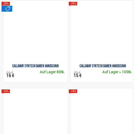
-20%
-25%
sale
Callaway Syntech Damen Handschuh
Callaway Syntech Damen Handschuh
Auf Lager
8Stk.
Auf Lager
> 10Stk.
20 €
20 €
16 €
15 €
-10%
-19%