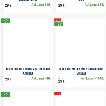
Auf Lager
6Stk.
Auf Lager
8Stk.
29 €
29 €
neu
-21%
neu
Best of golf America Damen Golfhandschuh,
Best of golf America Damen Golfhandschuh,
flamingle
mulligan
Auf Lager
4Stk.
Auf Lager
> 10Stk.
29 €
29 €
23 €
neu
-21%