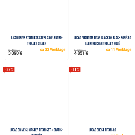
JuCad drive Stainless Steel 3.0 Elektro-
JuCad Phantom Titan Black on Black Rosé 3.0
Trolley, silber
elektrischer Trolley, rosé
ca
33 Werktage
ca
11 Werktage
3 490 €
5 390 €
3 090 €
4 851 €
-23%
-11%
JuCad drive SL Master Titan SET + Gratis-
JuCad Ghost Titan 3.0