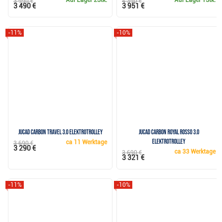
Auf Lager
2Stk.
Auf Lager
1Stk.
3 990 €
4 390 €
3 490 €
3 951 €
-11%
-10%
JuCad Carbon Travel 3.0 Elektrotrolley
JuCad Carbon Royal Rosso 3.0
Elektrotrolley
ca
11 Werktage
3 690 €
3 290 €
ca
33 Werktage
3 690 €
3 321 €
-11%
-10%