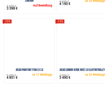
Zubehör
ca
33 Werktage
4 690 €
4 190 €
Auf Bestellung
4 398 €
3 398 €
-10%
-13%
JuCad Phantom Titan eX 3.0
JuCad Carbon Verde Rosé 3.0 Elektrotrolley
ca
11 Werktage
ca
33 Werktage
5 390 €
3 990 €
4 851 €
3 490 €