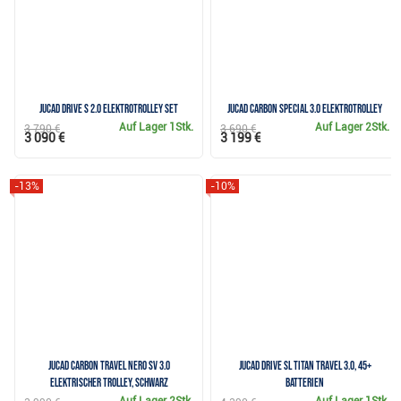
JuCad drive S 2.0 Elektrotrolley Set
JuCad Carbon Special 3.0 Elektrotrolley
Auf Lager
1Stk.
Auf Lager
2Stk.
3 790 €
3 690 €
3 090 €
3 199 €
-13%
-10%
JuCad Carbon Travel Nero SV 3.0
JuCad drive SL Titan Travel 3.0, 45+
elektrischer Trolley, schwarz
Batterien