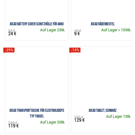
JuCad Battery Cover Schutzhülle für Akku
JuCad Räderbeutel
Auf Lager
2Stk.
Auf Lager
> 10Stk.
32 €
10 €
24 €
9 €
-25%
-14%
Jucad Transporttasche für Elektrocaddys
JuCad Tablet, schwarz
Typ Travel
Auf Lager
1Stk.
150 €
129 €
Auf Lager
3Stk.
159 €
119 €