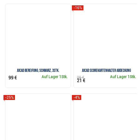
-16%
JuCad Bereifung, schwarz, 3Stk.
Jucad Scorekartenhalter Abdeckung
Auf Lager
1Stk.
Auf Lager
1Stk.
99 €
25 €
21 €
-25%
-4%