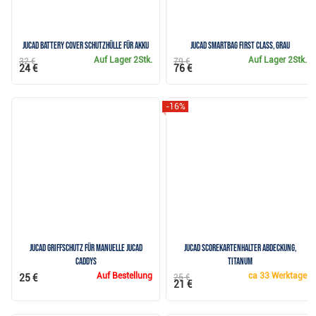
JuCad Battery Cover Schutzhülle für Akku
JuCad Smartbag First Class, grau
Auf Lager
2Stk.
Auf Lager
2Stk.
32 €
79 €
24 €
76 €
-16%
JuCad Griffschutz für manuelle JuCad
Jucad Scorekartenhalter Abdeckung,
Caddys
titanum
Auf Bestellung
ca
33 Werktage
25 €
25 €
21 €