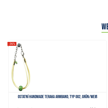
We
-36%
Anzeigen
Ostatní Handmade Teraka Armband, Typ 002, grün/weiß