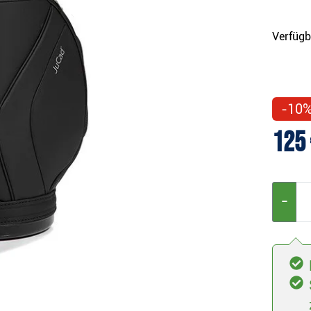
Verfügb
-10
125 
−