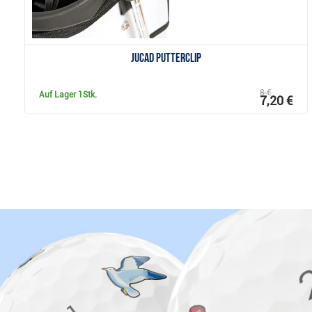
JuCad Putterclip
8 €
Auf Lager
1Stk.
7,20 €