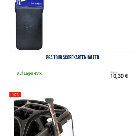
Anzeigen
PGA Tour Scorekartenhalter
12 €
Auf Lager
4Stk.
10,30 €
-10%
Anzeigen