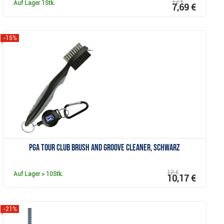
12 €
Auf Lager
1Stk.
7,69 €
-15%
Anzeigen
PGA Tour Club Brush and Groove Cleaner, schwarz
12 €
Auf Lager
> 10Stk.
10,17 €
-21%