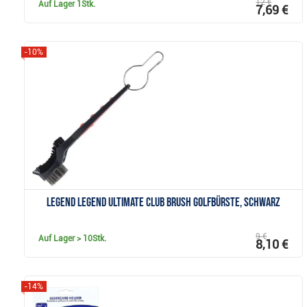
12 €
Auf Lager
1Stk.
7,69 €
-10%
Anzeigen
Legend Legend Ultimate Club Brush Golfbürste, schwarz
9 €
Auf Lager
> 10Stk.
8,10 €
-14%