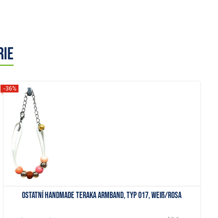
rie
-36%
Anzeigen
Ostatní Handmade Teraka Armband, Typ 017, weiß/rosa