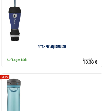
Anzeigen
Pitchfix Aquabrush
16,90 €
Auf Lager
1Stk.
13,38 €
-11%
Anzeigen