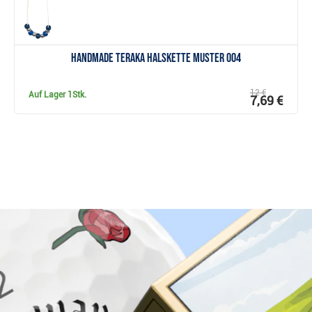
Handmade Teraka Halskette Muster 004
12 €
Auf Lager
1Stk.
7,69 €
Warum bei Golfbrothers.de kaufen?