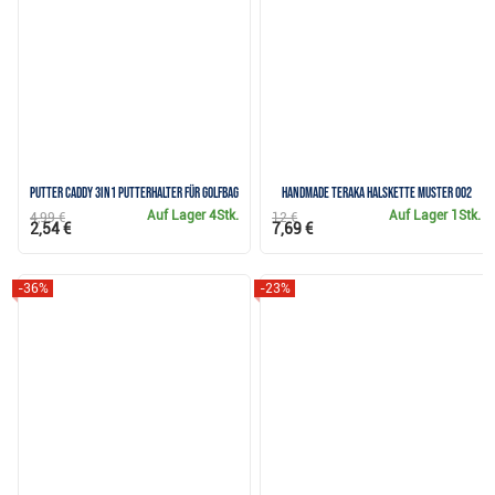
Putter Caddy 3in1 Putterhalter für Golfbag
Handmade Teraka Halskette Muster 002
Auf Lager
4Stk.
Auf Lager
1Stk.
4,99 €
12 €
2,54 €
7,69 €
-36%
-23%