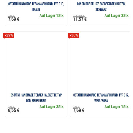
Ostatní Handmade Teraka Armband, Typ 010,
Longridge Deluxe Scorekartenhalter,
braun
schwarz
Auf Lager
1Stk.
Auf Lager
3Stk.
12 €
14,99 €
7,69 €
11,57 €
-29%
-36%
Ostatní Handmade Teraka Halskette Typ
Ostatní Handmade Teraka Armband, Typ 017,
005, mehrfarbig
weiß/rosa
Auf Lager
3Stk.
Auf Lager
1Stk.
12 €
12 €
8,55 €
7,69 €