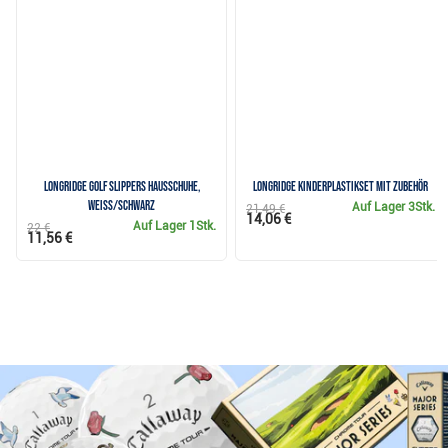
Longridge Golf Slippers Hausschuhe,
Longridge Kinderplastikset mit Zubehör
weiss/schwarz
Auf Lager
3Stk.
21,49 €
14,06 €
Auf Lager
1Stk.
22 €
11,56 €