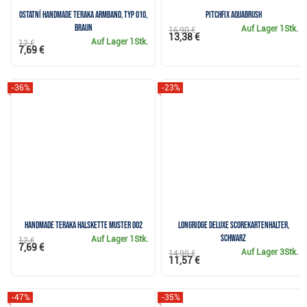
Ostatní Handmade Teraka Armband, Typ 010,
Pitchfix Aquabrush
braun
Auf Lager
1Stk.
16,90 €
13,38 €
Auf Lager
1Stk.
12 €
7,69 €
-36%
-23%
Handmade Teraka Halskette Muster 002
Longridge Deluxe Scorekartenhalter,
schwarz
Auf Lager
1Stk.
12 €
7,69 €
Auf Lager
3Stk.
14,99 €
11,57 €
-47%
-35%