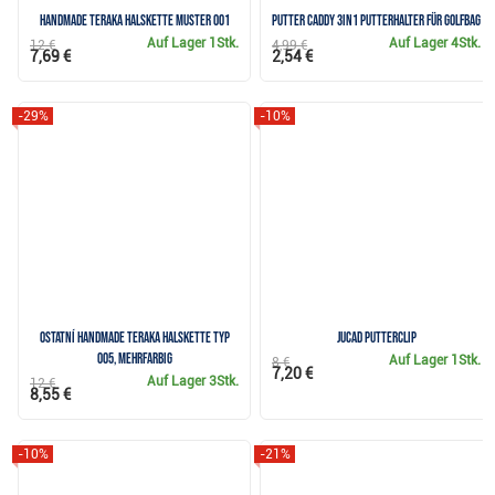
Handmade Teraka Halskette Muster 001
Putter Caddy 3in1 Putterhalter für Golfbag
Auf Lager
1Stk.
Auf Lager
4Stk.
12 €
4,99 €
7,69 €
2,54 €
-29%
-10%
Ostatní Handmade Teraka Halskette Typ
JuCad Putterclip
005, mehrfarbig
Auf Lager
1Stk.
8 €
7,20 €
Auf Lager
3Stk.
12 €
8,55 €
-10%
-21%