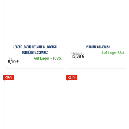
Legend Legend Ultimate Club Brush
Pitchfix Aquabrush
Golfbürste, schwarz
Auf Lager
6Stk.
16,90 €
13,38 €
Auf Lager
> 10Stk.
9 €
8,10 €
-36%
-21%