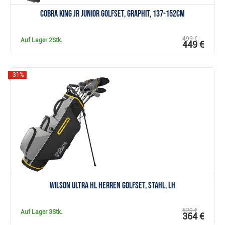
Cobra KING JR Junior Golfset, Graphit, 137-152cm
499 €
Auf Lager
2Stk.
449 €
-31%
Anzeigen
Wilson Ultra HL Herren Golfset, Stahl, LH
529 €
Auf Lager
3Stk.
364 €