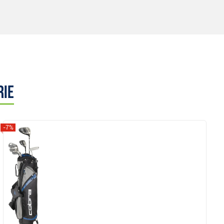
rie
-7%
Anzeigen