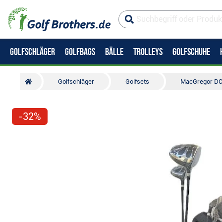
GOLFSCHLÄGER
GOLFBAGS
BÄLLE
TROLLEYS
GOLFSCHUHE
Golfschläger
Golfsets
MacGregor DCT
-32%