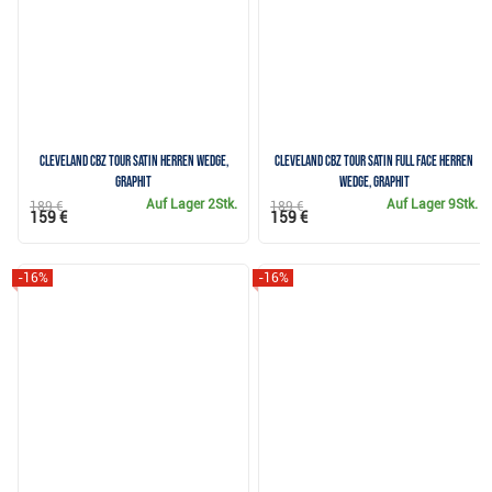
Cleveland CBZ Tour Satin Herren Wedge,
Cleveland CBZ Tour Satin Full Face Herren
Graphit
Wedge, Graphit
Auf Lager
2Stk.
Auf Lager
9Stk.
189 €
189 €
159 €
159 €
-16%
-16%