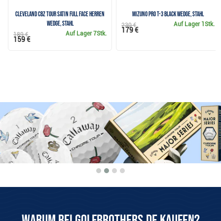
Cleveland CBZ Tour Satin Full Face Herren
Mizuno Pro T-3 Black Wedge, Stahl
Wedge, Stahl
Auf Lager
1Stk.
230 €
179 €
Auf Lager
7Stk.
189 €
159 €
Warum bei Golfbrothers.de kaufen?