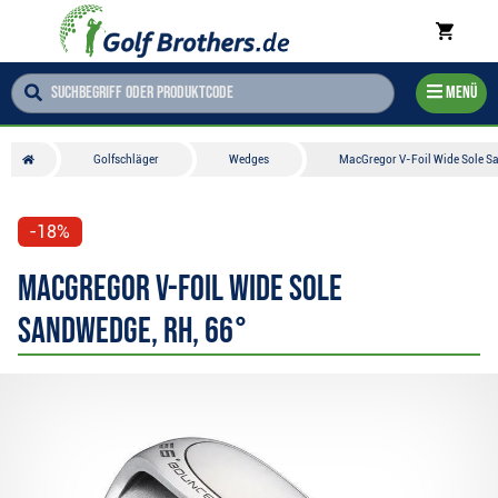
Menü
Golfschläger
Wedges
MacGregor V-Foil Wide Sole S
-18%
MacGregor V-Foil Wide Sole
Sandwedge, RH, 66°