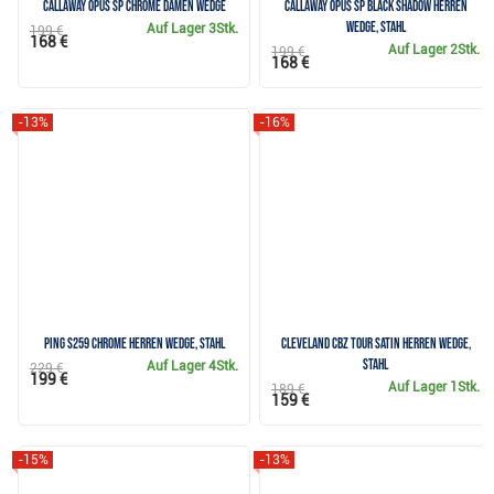
Callaway Opus SP Chrome Damen Wedge
Callaway Opus SP Black Shadow Herren
Wedge, Stahl
Auf Lager
3Stk.
199 €
168 €
Auf Lager
2Stk.
199 €
168 €
-13%
-16%
PING s259 Chrome Herren Wedge, Stahl
Cleveland CBZ Tour Satin Herren Wedge,
Stahl
Auf Lager
4Stk.
229 €
199 €
Auf Lager
1Stk.
189 €
159 €
-15%
-13%