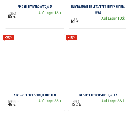
Ping Ari Herren Shorts, clay
Under Armour Drive Tapered Herren Shorts,
grau
Auf Lager
1Stk.
105 €
89 €
Auf Lager
1Stk.
79 €
52 €
-30%
-18%
Nike Par Herren Short, dunkelblau
KJUS Iver Herren Shorts, alloy
Auf Lager
3Stk.
Auf Lager
3Stk.
69,99 €
149 €
49 €
122 €