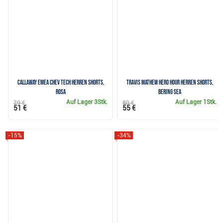
Callaway Emea Chev Tech Herren Shorts,
Travis Mathew Hero Hour Herren Shorts,
rosa
bering sea
Auf Lager
3Stk.
Auf Lager
1Stk.
79 €
80 €
51 €
55 €
-15%
-34%