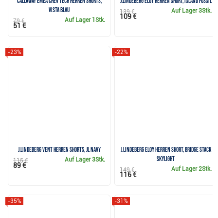
Callaway Emea Chev Tech Herren Shorts,
J.Lindeberg Eloy Herren Short, island fossil
vista blau
Auf Lager
3Stk.
139 €
109 €
Auf Lager
1Stk.
79 €
51 €
-23%
-22%
J.Lindeberg Vent Herren Shorts, JL Navy
J.Lindeberg Eloy Herren Short, bridge stack
skylight
Auf Lager
3Stk.
115 €
89 €
Auf Lager
2Stk.
149 €
116 €
-35%
-31%