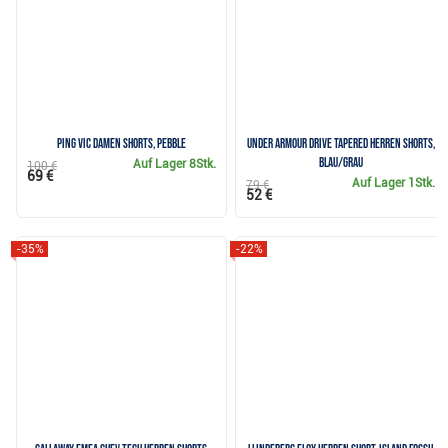
PING Vic Damen Shorts, Pebble
Under Armour Drive Tapered Herren Shorts,
blau/grau
Auf Lager
8Stk.
100 €
69 €
Auf Lager
1Stk.
79 €
52 €
-35%
-22%