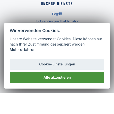
Unsere Dienste
Regriff
Rücksendung und Reklamation
Widerrufsbelehrung
Wir verwenden Cookies.
Unsere Website verwendet Cookies. Diese können nur
nach Ihrer Zustimmung gespeichert werden.
Golf Brothers.de
Mehr erfahren
Kontakt
Neuheiten
Cookie-Einstellungen
Video
Alle akzeptieren
Impressum