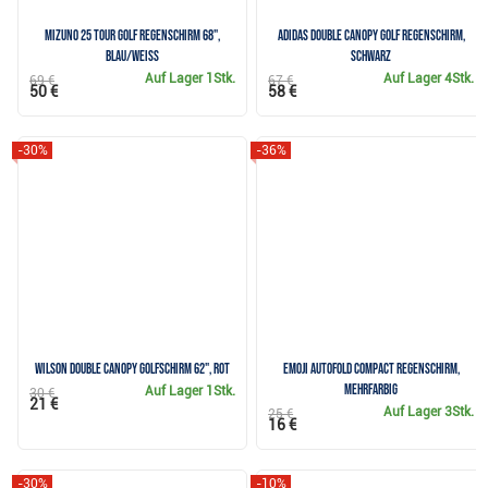
Mizuno 25 Tour Golf Regenschirm 68",
Adidas Double Canopy Golf Regenschirm,
blau/weiss
schwarz
Auf Lager
1Stk.
Auf Lager
4Stk.
69 €
67 €
50 €
58 €
-30%
-36%
Wilson Double Canopy Golfschirm 62", rot
Emoji AutoFold Compact Regenschirm,
mehrfarbig
Auf Lager
1Stk.
30 €
21 €
Auf Lager
3Stk.
25 €
16 €
-30%
-10%