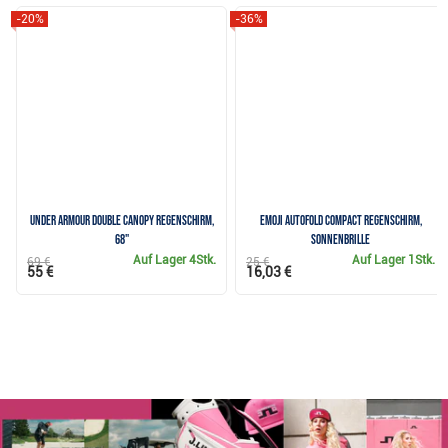
-20%
-36%
Under Armour Double Canopy Regenschirm,
Emoji AutoFold Compact Regenschirm,
68"
Sonnenbrille
Auf Lager
4Stk.
Auf Lager
1Stk.
69 €
25 €
55 €
16,03 €