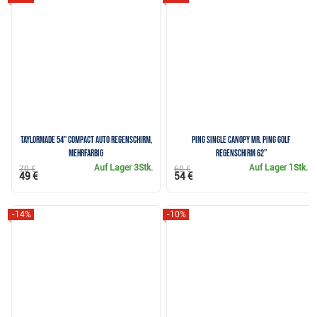
TaylorMade 54" Compact Auto Regenschirm,
Ping Single Canopy Mr. Ping Golf
mehrfarbig
Regenschirm 62”
Auf Lager
3Stk.
Auf Lager
1Stk.
70 €
60 €
49 €
54 €
-14%
-10%