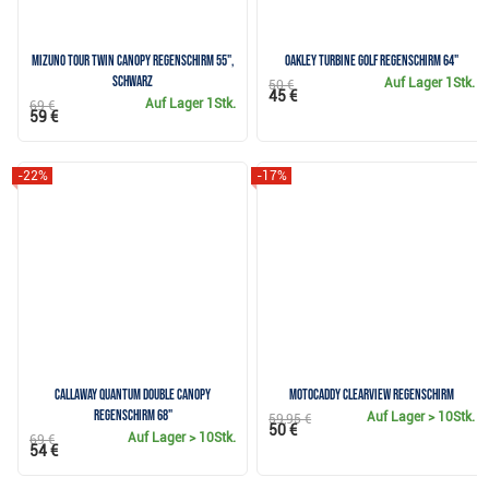
Mizuno Tour Twin Canopy Regenschirm 55",
Oakley Turbine Golf Regenschirm 64"
schwarz
Auf Lager
1Stk.
50 €
45 €
Auf Lager
1Stk.
69 €
59 €
-22%
-17%
Callaway QUANTUM Double Canopy
Motocaddy Clearview Regenschirm
Regenschirm 68"
Auf Lager
> 10Stk.
59,95 €
50 €
Auf Lager
> 10Stk.
69 €
54 €