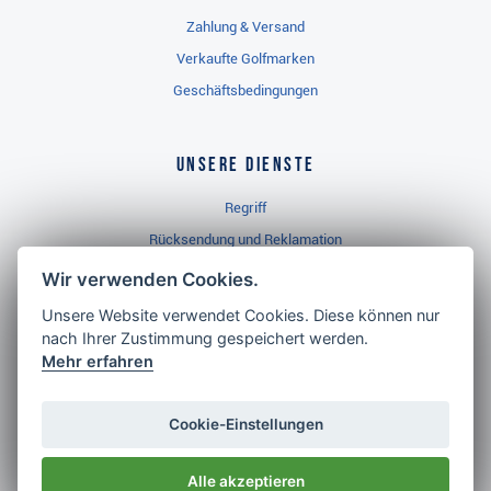
Unsere Dienste
Regriff
Rücksendung und Reklamation
Widerrufsbelehrung
Golf Brothers.de
Kontakt
Wir verwenden Cookies.
Neuheiten
Unsere Website verwendet Cookies. Diese können nur
Video
nach Ihrer Zustimmung gespeichert werden.
Impressum
Mehr erfahren
Cookie-Einstellungen
Alle akzeptieren