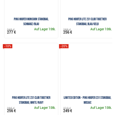
Ping Hoofer Monsoon Standbag,
PING Hoofer Lite 231 Club Together
schwarz/blau
Standbag, blau/gelb
Auf Lager
1Stk.
Auf Lager
1Stk.
345 €
285 €
277 €
256 €
-10%
-20%
PING Hoofer Lite 231 Club Together
Limited Edition - Ping Hoofer 231 Standbag,
Standbag, White/Navy
mosaic
Auf Lager
1Stk.
Auf Lager
1Stk.
285 €
310 €
256 €
249 €