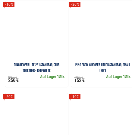
-10%
-20%
PING HOOFER LITE 231 Standbag, Club
Ping Prodi G Hoofer Junior Standbag, SMALL
Together - Red/White
(30")
Auf Lager
1Stk.
Auf Lager
1Stk.
285 €
190 €
256 €
152 €
-20%
-10%