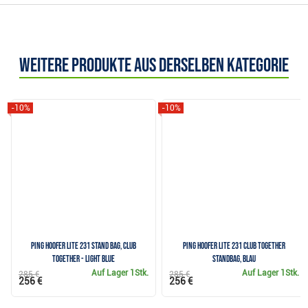
Weitere Produkte aus derselben Kategorie
-10%
-10%
PING HOOFER LITE 231 Stand Bag, Club
PING Hoofer Lite 231 Club Together
Together - Light Blue
Standbag, Blau
Auf Lager
1Stk.
Auf Lager
1Stk.
285 €
285 €
256 €
256 €