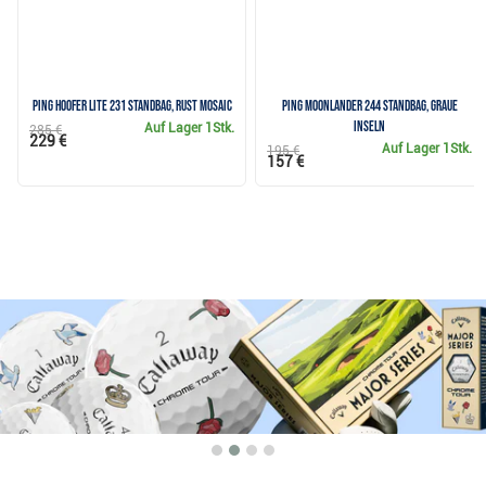
Ping Hoofer Lite 231 Standbag, rust mosaic
Ping Moonlander 244 Standbag, graue
Inseln
Auf Lager
1Stk.
285 €
229 €
Auf Lager
1Stk.
195 €
157 €
Warum bei Golfbrothers.de kaufen?