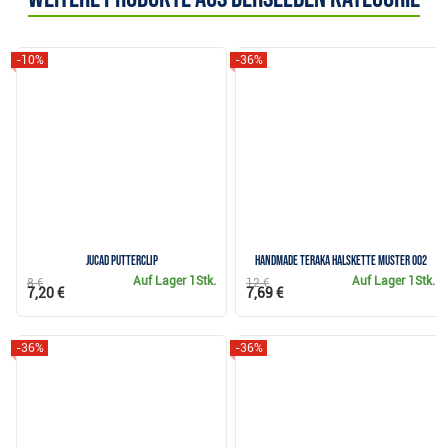
-10%
-36%
JuCad Putterclip
Handmade Teraka Halskette Muster 002
Auf Lager
1Stk.
Auf Lager
1Stk.
8 €
12 €
7,20 €
7,69 €
-36%
-36%