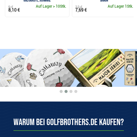
Golfbürste, schwarz
braun
Auf Lager
> 10Stk.
Auf Lager
1Stk.
9 €
12 €
8,10 €
7,69 €
Warum bei Golfbrothers.de kaufen?