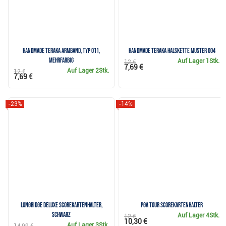
Handmade Teraka Armband, Typ 011,
Handmade Teraka Halskette Muster 004
mehrfarbig
Auf Lager
1Stk.
12 €
7,69 €
Auf Lager
2Stk.
12 €
7,69 €
-23%
-14%
Longridge Deluxe Scorekartenhalter,
PGA Tour Scorekartenhalter
schwarz
Auf Lager
4Stk.
12 €
10,30 €
Auf Lager
3Stk.
14,99 €