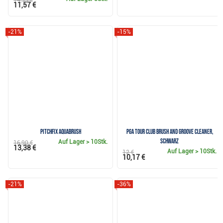
11,57 €
-21%
-15%
Pitchfix Aquabrush
PGA Tour Club Brush and Groove Cleaner,
schwarz
Auf Lager
> 10Stk.
16,90 €
13,38 €
Auf Lager
> 10Stk.
12 €
10,17 €
-21%
-36%