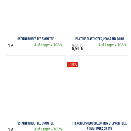
Ostatní Rubber Tee 53mm Tee
PGA Tour Plastiktees, 200 St. MIX COLOR
Auf Lager
> 10Stk.
Auf Lager
> 10Stk.
1 €
9,90 €
8,91 €
-19%
Ostatní Rubber Tee 65mm Tee
The Golfers Club Collecition Step Golftees,
31 mm, weiss, 25 Stk.
Auf Lager
> 10Stk.
1 €