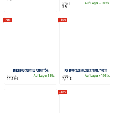
Auf Lager
> 10Stk.
3,70 €
3 €
-20%
-10%
Longridge Caddy Tee 75mm Týčka
PGA TOUR Color Holztees 70 mm / 100 St.
Auf Lager
1Stk.
Auf Lager
> 10Stk.
13,99 €
7,90 €
11,19 €
7,11 €
-10%