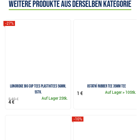
Weitere Produkte aus derselben Kategorie
-27%
Longridge Big Cup Tees Plastiktees 56mm,
Ostatní Rubber Tee 35mm Tee
5Stk.
Auf Lager
> 10Stk.
1 €
Auf Lager
2Stk.
5,49 €
4 €
-10%