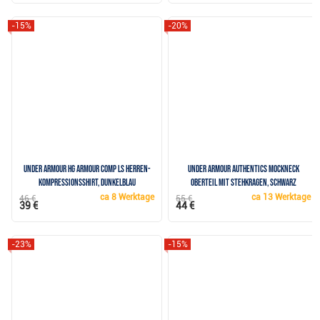
-15%
-20%
Under Armour HG Armour Comp LS Herren-
Under Armour Authentics Mockneck
Kompressionsshirt, dunkelblau
Oberteil mit Stehkragen, schwarz
ca
8 Werktage
ca
13 Werktage
46 €
55 €
39 €
44 €
-23%
-15%