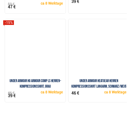
39 €
ca
8 Werktage
59 €
47 €
-15%
Under Armour HG Armour Comp LS Herren-
Under Armour HeatGear Herren
Kompressionsshirt, grau
Kompressionsshirt langarm, schwarz/weiß
ca
8 Werktage
ca
8 Werktage
46 €
46 €
39 €