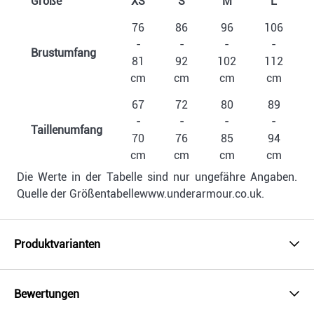
Größe
XS
S
M
L
76
86
96
106
-
-
-
-
Brustumfang
81
92
102
112
cm
cm
cm
cm
67
72
80
89
-
-
-
-
Taillenumfang
70
76
85
94
cm
cm
cm
cm
Die Werte in der Tabelle sind nur ungefähre Angaben.
Quelle der Größentabellewww.underarmour.co.uk.
Produktvarianten
Bewertungen