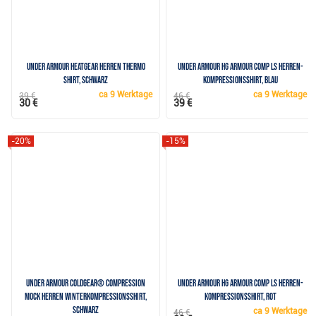
Under Armour HeatGear Herren Thermo
Under Armour HG Armour Comp LS Herren-
Shirt, schwarz
Kompressionsshirt, blau
ca
9 Werktage
ca
9 Werktage
39 €
46 €
30 €
39 €
-20%
-15%
Under Armour ColdGear® Compression
Under Armour HG Armour Comp LS Herren-
Mock Herren Winterkompressionsshirt,
Kompressionsshirt, rot
schwarz
ca
9 Werktage
46 €