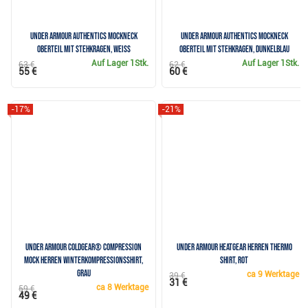
Under Armour Authentics Mockneck
Under Armour Authentics Mockneck
Oberteil mit Stehkragen, weiss
Oberteil mit Stehkragen, dunkelblau
Auf Lager
1Stk.
Auf Lager
1Stk.
63 €
62 €
55 €
60 €
-17%
-21%
Under Armour ColdGear® Compression
Under Armour HeatGear Herren Thermo
Mock Herren Winterkompressionsshirt,
Shirt, rot
grau
ca
9 Werktage
39 €
31 €
ca
8 Werktage
59 €
49 €