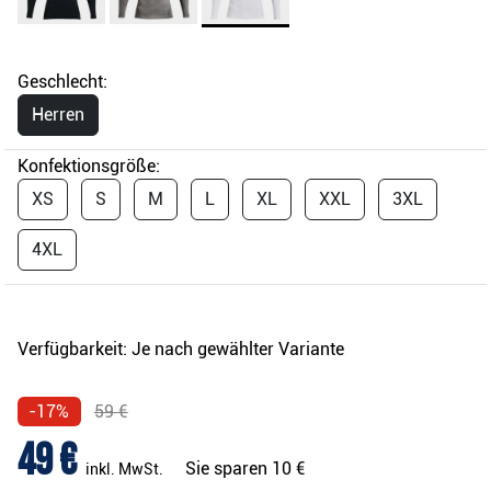
Geschlecht:
Herren
Konfektionsgröße:
XS
S
M
L
XL
XXL
3XL
4XL
Verfügbarkeit:
Je nach gewählter Variante
-17%
59 €
49 €
Sie sparen
10 €
inkl. MwSt.