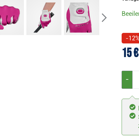
Beeile
-12
15 €
−