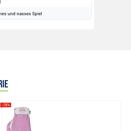
t
enes und nasses Spiel
rie
-18%
Anzeigen