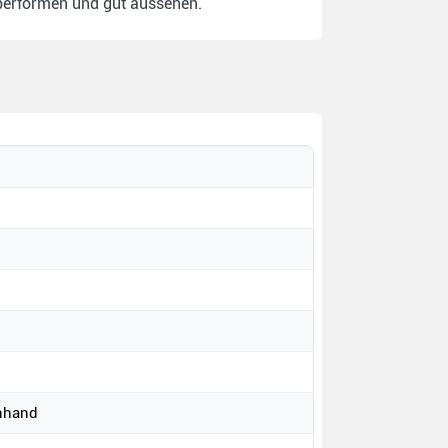
 performen und gut aussehen.
)
enhand