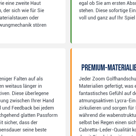
ie eine zweite Haut
egal ob Sie am ersten Abs
 der sich wie für Sie
stehen. Diese sofortige Ein
aterialstauen oder
voll und ganz auf Ihr Spie
chwungmechanik stören
PREMIUM-MATERIALI
iger Falten auf als
Jeder Zoom Golfhandschuh
n weitaus länger in
Materialien gefertigt, was
tiven. Diese überlegene
fantastisches Gefühl auf d
dung zwischen Ihrer Hand
atmungsaktiven Lycra-Eins
l und Feedback bei jedem
zirkulieren und sorgen fü
rchgehend glatten Passform
während die wabenstruktur
t sicher, dass der
selbst bei Regen einen sich
ensdauer seine beste
Cabretta-Leder-Qualität ko