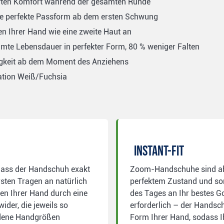
aften Komfort während der gesamten Runde
eine perfekte Passform ab dem ersten Schwung
en Ihrer Hand wie eine zweite Haut an
mte Lebensdauer in perfekter Form, 80 % weniger Falten
ähigkeit ab dem Moment des Anziehens
ation Weiß/Fuchsia
INSTANT-FIT
 dass der Handschuh exakt
Zoom-Handschuhe sind ab 
sten Tragen an natürlich
perfektem Zustand und so
en Ihrer Hand durch eine
des Tages an Ihr bestes Gol
ider, die jeweils so
erforderlich – der Handsc
iedene Handgrößen
Form Ihrer Hand, sodass Ih