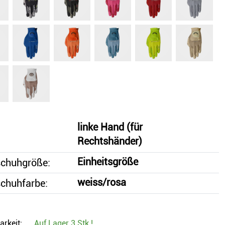
linke Hand (für
Rechtshänder)
Einheitsgröße
chuhgröße:
weiss/rosa
chuhfarbe:
arkeit:
Auf Lager
3 Stk.
!