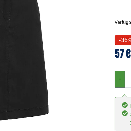
Verfügb
-36
57 €
−