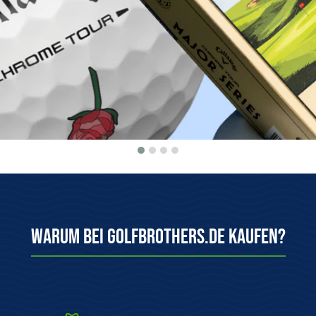
Herkunftsgarantie
100 Tage kosten
Wir bieten nur Originalware aus
Einfach & kostenlo
dem offiziellen Vertrieb an!
System zurüc