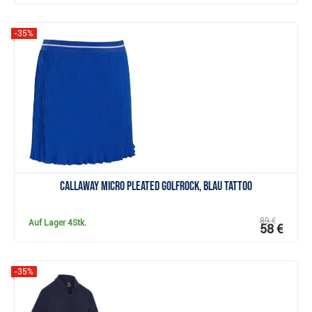
-35%
Anzeigen
Callaway Micro Pleated Golfrock, blau tattoo
89 €
Auf Lager
4Stk.
58 €
-35%
Anzeigen