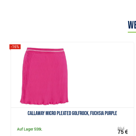
We
-16%
Anzeigen
Callaway Micro Pleated Golfrock, fuchsia purple
89 €
Auf Lager
5Stk.
75 €