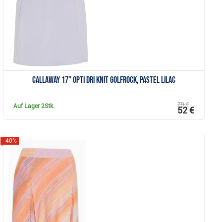
Callaway 17" Opti Dri Knit Golfrock, pastel lilac
79 €
Auf Lager
2Stk.
52 €
-40%
Anzeigen