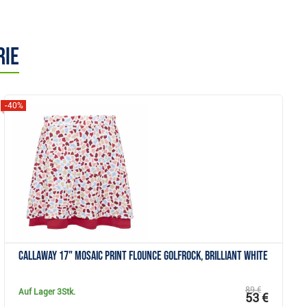
rie
-40%
Anzeigen
Callaway 17" Mosaic Print Flounce Golfrock, brilliant white
89 €
Auf Lager
3Stk.
53 €