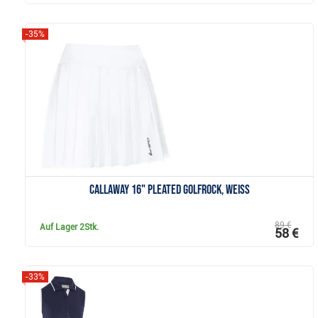
-35%
Anzeigen
Callaway 16" Pleated Golfrock, weiss
89 €
Auf Lager
2Stk.
58 €
-33%
Anzeigen