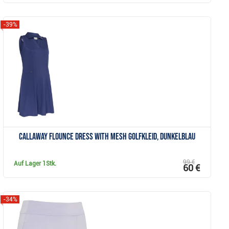
-39%
Anzeigen
Callaway Flounce Dress with Mesh Golfkleid, dunkelblau
99 €
Auf Lager
1Stk.
60 €
-34%
Anzeigen