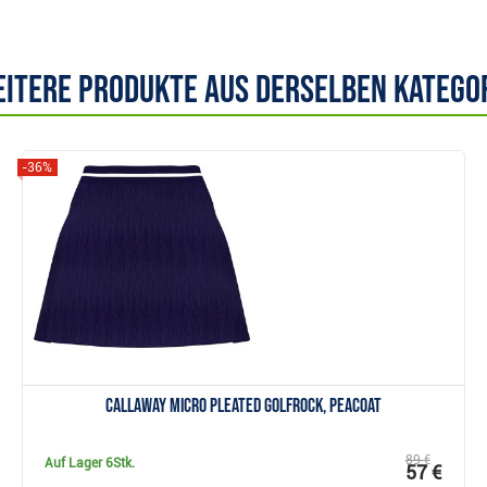
itere Produkte aus derselben Katego
-36%
Anzeigen
Callaway Micro Pleated Golfrock, peacoat
89 €
Auf Lager
6Stk.
57 €