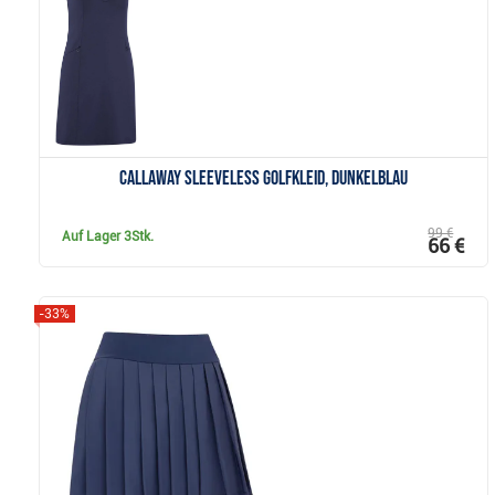
Callaway Sleeveless Golfkleid, dunkelblau
99 €
Auf Lager
3Stk.
66 €
-33%
Anzeigen