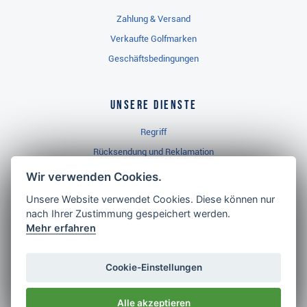
Zahlung & Versand
Verkaufte Golfmarken
Geschäftsbedingungen
Unsere Dienste
Regriff
Rücksendung und Reklamation
Widerrufsbelehrung
Wir verwenden Cookies.
Unsere Website verwendet Cookies. Diese können nur
nach Ihrer Zustimmung gespeichert werden.
Golf Brothers.de
Mehr erfahren
Kontakt
Neuheiten
Cookie-Einstellungen
Video
Alle akzeptieren
Impressum