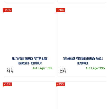
-23%
-28%
Best of Golf America putter blade
TaylorMade Patterned Fairway Wood 3
headcover - Golfaholic
Headcover
Auf Lager
1Stk.
Auf Lager
3Stk.
53 €
32 €
41 €
23 €
-16%
-23%