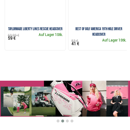
TaylorMade Liberty Lines Rescue Headcover
Best of Golf America 19th Hole Driver
Headcover
Auf Lager
1Stk.
69,99 €
59 €
Auf Lager
1Stk.
53 €
41 €