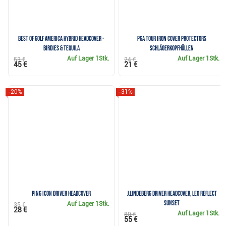
Best of Golf America hybrid headcover -
PGA Tour Iron Cover Protectors
Birdies & Tequila
Schlägerkopfhüllen
Auf Lager
1Stk.
Auf Lager
1Stk.
53 €
24 €
45 €
21 €
-20%
-31%
Ping Icon Driver Headcover
J.Lindeberg Driver Headcover, leo reflect
sunset
Auf Lager
1Stk.
35 €
28 €
Auf Lager
1Stk.
80 €
55 €