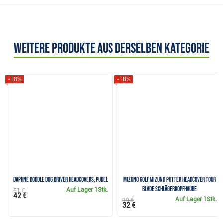
Weitere Produkte aus derselben Kategorie
-18%
-18%
Daphne Doddle Dog Driver Headcovers, Pudel
Mizuno Golf Mizuno Putter Headcover Tour
Blade Schlägerkopfhaube
Auf Lager
1Stk.
51 €
42 €
Auf Lager
1Stk.
39 €
32 €