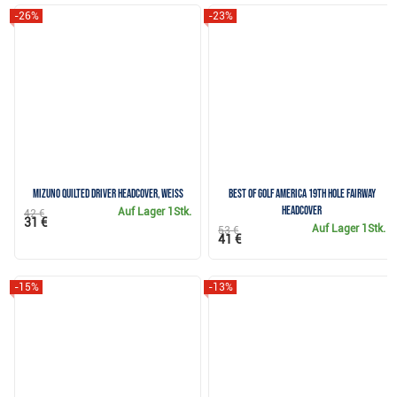
-26%
-23%
Mizuno Quilted Driver Headcover, weiss
Best of Golf America 19th Hole Fairway
Headcover
Auf Lager
1Stk.
42 €
31 €
Auf Lager
1Stk.
53 €
41 €
-15%
-13%