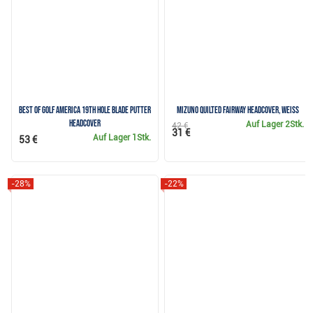
Best of Golf America 19th Hole Blade Putter
Mizuno Quilted Fairway Headcover, weiss
Headcover
Auf Lager
2Stk.
42 €
31 €
Auf Lager
1Stk.
53 €
-28%
-22%