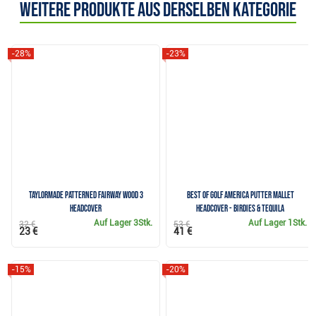
Weitere Produkte aus derselben Kategorie
-28%
-23%
TaylorMade Patterned Fairway Wood 3
Best of Golf America putter mallet
Headcover
headcover - Birdies & Tequila
Auf Lager
3Stk.
Auf Lager
1Stk.
32 €
53 €
23 €
41 €
-15%
-20%