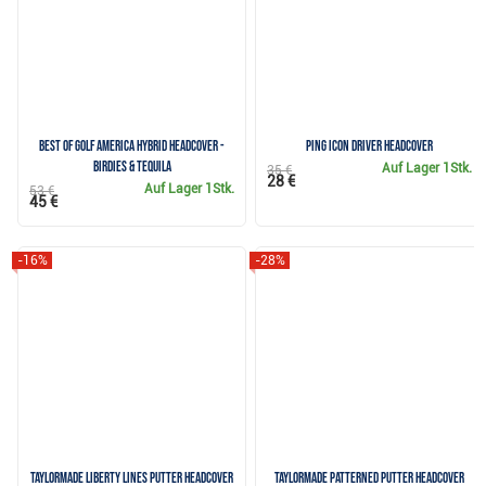
Best of Golf America hybrid headcover -
Ping Icon Driver Headcover
Birdies & Tequila
Auf Lager
1Stk.
35 €
28 €
Auf Lager
1Stk.
53 €
45 €
-16%
-28%
TaylorMade Liberty Lines Putter Headcover
TaylorMade Patterned Putter Headcover