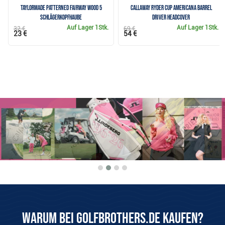
TaylorMade Patterned Fairway Wood 5
Callaway Ryder Cup Americana Barrel
Schlägerkopfhaube
Driver Headcover
Auf Lager
1Stk.
Auf Lager
1Stk.
32 €
69 €
23 €
54 €
Warum bei Golfbrothers.de kaufen?