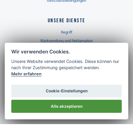
Geschäftsbedingungen
Unsere Dienste
Regriff
Rücksendung und Reklamation
Widerrufsbelehrung
Wir verwenden Cookies.
Unsere Website verwendet Cookies. Diese können nur
nach Ihrer Zustimmung gespeichert werden.
Golf Brothers.de
Mehr erfahren
Kontakt
Neuheiten
Cookie-Einstellungen
Video
Alle akzeptieren
Impressum