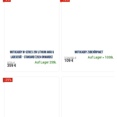
Motocaddy M-Series 28V Lithium Akku &
Motocaddy Zubehörpaket
Ladegerät - Standard (2024 onwards)
Auf Lager
> 10Stk.
124,95 €
109 €
Auf Lager
2Stk.
379 €
359 €
-25%