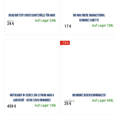
JuCad Battery Cover Schutzhülle für Akku
Big Max Obere Baghalterung,
schwarz/limette
Auf Lager
2Stk.
32 €
24 €
Auf Lager
1Stk.
17 €
-16%
Motocaddy M-Series 28V Lithium Akku &
Wishbone Regenschirmhalter
Ladegerät - ULTRA (2024 onwards)
Auf Lager
4Stk.
29,90 €
25 €
Auf Lager
1Stk.
459 €