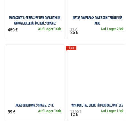
Motocaddy S-Series 28V NEW 2026 Lithium
JuStar Powerpack Cover Schutzhülle für
Akku & Ladegerät (ULTRA), schwarz
Akku
Auf Lager
1Stk.
Auf Lager
2Stk.
459 €
32 €
25 €
-14%
JuCad Bereifung, schwarz, 3Stk.
Wishbone Halterung für Golfball und Tees
Auf Lager
1Stk.
Auf Lager
1Stk.
99 €
13,90 €
12 €