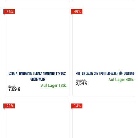
-36%
-49%
Ostatní Handmade Teraka Armband, Typ 002,
Putter Caddy 3in1 Putterhalter für Golfbag
grün/weiß
Auf Lager
4Stk.
4,99 €
2,54 €
Auf Lager
1Stk.
12 €
7,69 €
-21%
-14%