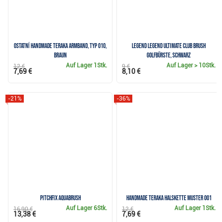
Ostatní Handmade Teraka Armband, Typ 010,
Legend Legend Ultimate Club Brush
braun
Golfbürste, schwarz
Auf Lager
1Stk.
Auf Lager
> 10Stk.
12 €
9 €
7,69 €
8,10 €
-21%
-36%
Pitchfix Aquabrush
Handmade Teraka Halskette Muster 001
Auf Lager
6Stk.
Auf Lager
1Stk.
16,90 €
12 €
13,38 €
7,69 €