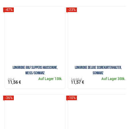
-47%
-23%
Longridge Golf Slippers Hausschuhe,
Longridge Deluxe Scorekartenhalter,
weiss/schwarz
schwarz
Auf Lager
1Stk.
Auf Lager
3Stk.
22 €
14,99 €
11,56 €
11,57 €
-36%
-10%