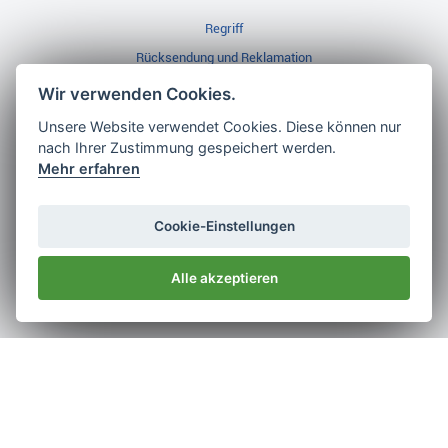
Regriff
Rücksendung und Reklamation
Widerrufsbelehrung
Wir verwenden Cookies.
Unsere Website verwendet Cookies. Diese können nur
nach Ihrer Zustimmung gespeichert werden.
Golf Brothers.de
Mehr erfahren
Kontakt
Neuheiten
Cookie-Einstellungen
Video
Alle akzeptieren
Impressum