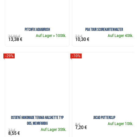
Pitchfix Aquabrush
PGA Tour Scorekartenhalter
Auf Lager
> 10Stk.
Auf Lager
4Stk.
16,90 €
12 €
13,38 €
10,30 €
-29%
-10%
Ostatní Handmade Teraka Halskette Typ
JuCad Putterclip
005, mehrfarbig
Auf Lager
1Stk.
8 €
7,20 €
Auf Lager
3Stk.
12 €
8,55 €