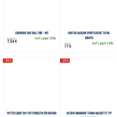
Longridge Golf Ball Tube - rot
Contigo Jackson Sportflasche 720 ml,
juniper
Auf Lager
2Stk.
9,99 €
7,54 €
Auf Lager
1Stk.
19 €
17 €
-49%
-29%
Putter Caddy 3in1 Putterhalter für Golfbag
Ostatní Handmade Teraka Halskette Typ