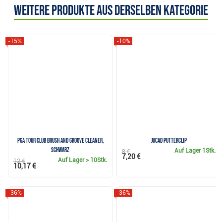
Weitere Produkte aus derselben Kategorie
-15%
-10%
PGA Tour Club Brush and Groove Cleaner,
JuCad Putterclip
schwarz
Auf Lager
1Stk.
8 €
7,20 €
Auf Lager
> 10Stk.
12 €
10,17 €
-36%
-36%