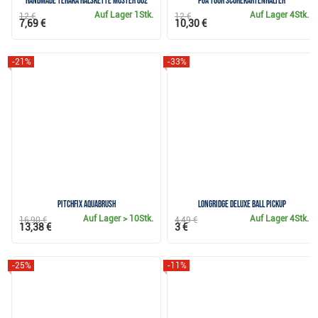
Handmade Teraka Halskette Muster 002
PGA Tour Scorekartenhalter
Auf Lager
1Stk.
Auf Lager
4Stk.
12 €
12 €
7,69 €
10,30 €
-21%
-33%
Pitchfix Aquabrush
Longridge Deluxe Ball Pickup
Auf Lager
> 10Stk.
Auf Lager
4Stk.
16,90 €
4,49 €
13,38 €
3 €
-25%
-11%