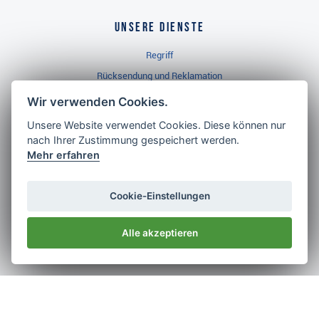
Unsere Dienste
Regriff
Rücksendung und Reklamation
Widerrufsbelehrung
Wir verwenden Cookies.
Unsere Website verwendet Cookies. Diese können nur
nach Ihrer Zustimmung gespeichert werden.
Golf Brothers.de
Mehr erfahren
Kontakt
Neuheiten
Cookie-Einstellungen
Video
Alle akzeptieren
Impressum