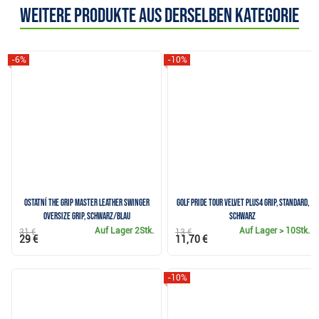
Weitere Produkte aus derselben Kategorie
-6%
-10%
Ostatní The Grip Master Leather Swinger
Golf Pride Tour Velvet Plus4 Grip, Standard,
Oversize Grip, Schwarz/Blau
Schwarz
Auf Lager
2Stk.
Auf Lager
> 10Stk.
31 €
13 €
29 €
11,70 €
-10%