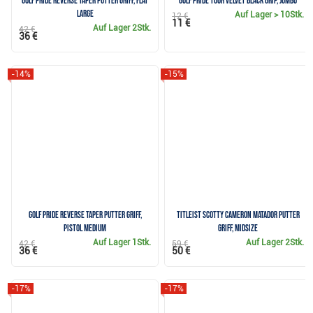
Golf Pride Reverse Taper Putter Griff, Flat
Golf Pride Tour Velvet Black Grip, JUMBO
Large
Auf Lager
> 10Stk.
12 €
11 €
Auf Lager
2Stk.
42 €
36 €
-14%
-15%
Golf Pride Reverse Taper Putter Griff,
Titleist Scotty Cameron Matador Putter
Pistol Medium
Griff, Midsize
Auf Lager
1Stk.
Auf Lager
2Stk.
42 €
59 €
36 €
50 €
-17%
-17%