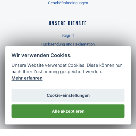
Geschäftsbedingungen
Unsere Dienste
Regriff
Rücksendung und Reklamation
Widerrufsbelehrung
Wir verwenden Cookies.
Unsere Website verwendet Cookies. Diese können nur
nach Ihrer Zustimmung gespeichert werden.
Golf Brothers.de
Mehr erfahren
Kontakt
Neuheiten
Cookie-Einstellungen
Video
Alle akzeptieren
Impressum