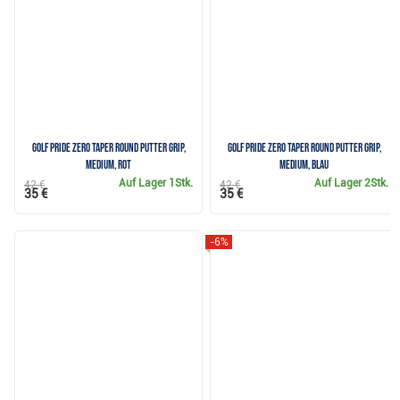
Golf Pride Zero Taper Round Putter Grip,
Golf Pride Zero Taper Round Putter Grip,
Medium, Rot
Medium, Blau
Auf Lager
1Stk.
Auf Lager
2Stk.
42 €
42 €
35 €
35 €
-6%