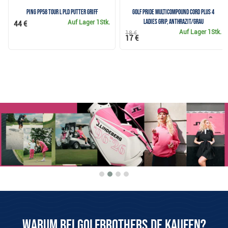
Ping PP58 Tour L PLD Putter Griff
Golf Pride MultiCompound Cord Plus 4
Ladies Grip, Anthrazit/Grau
Auf Lager
1Stk.
44 €
Auf Lager
1Stk.
18 €
17 €
Warum bei Golfbrothers.de kaufen?