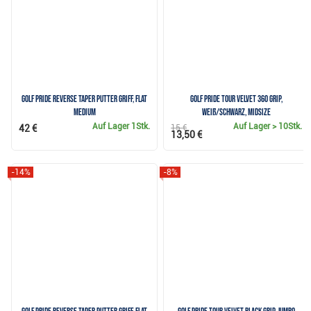
Golf Pride Reverse Taper Putter Griff, Flat
Golf Pride Tour Velvet 360 Grip,
Medium
weiß/schwarz, Midsize
Auf Lager
1Stk.
Auf Lager
> 10Stk.
42 €
15 €
13,50 €
-14%
-8%