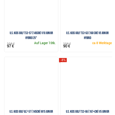
U.S. Kids Golf TS3-57 (145cm) v10 Junior
U.S. Kids Golf TS3-63 (160 cm) v5 Junior
Hybrid 25°
Hybrid
Auf Lager
1Stk.
ca
8 Werktage
104 €
104 €
97 €
90 €
-8%
U.S. Kids Golf UL7-57 (145cm) W15 Junior
U.S. Kids Golf TS3-66 (167+cm) V5 Junior