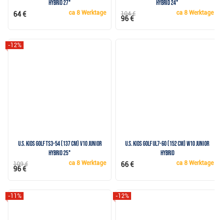
Hybrid 27°
Hybrid 24°
ca
8 Werktage
ca
8 Werktage
64 €
104 €
96 €
-12%
U.S. Kids Golf TS3-54 (137 cm) v10 Junior
U.S. Kids Golf UL7-60 (152 cm) W10 Junior
Hybrid 25°
Hybrid
ca
8 Werktage
ca
8 Werktage
109 €
66 €
96 €
-11%
-12%