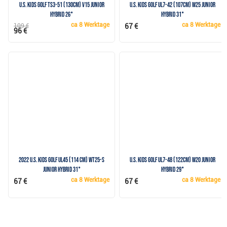
U.S. Kids Golf TS3-51 (130cm) v15 Junior
U.S. Kids Golf UL7-42 (107cm) W25 Junior
Hybrid 26°
Hybrid 31°
ca
8 Werktage
ca
8 Werktage
109 €
67 €
96 €
2022 U.S. Kids Golf UL45 (114 cm) WT25-s
U.S. Kids Golf UL7-48 (122cm) W20 Junior
Junior Hybrid 31°
Hybrid 29°
ca
8 Werktage
ca
8 Werktage
67 €
67 €