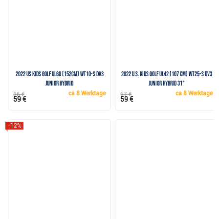
2022 US Kids Golf UL60 (152cm) WT10-s DV3
2022 U.S. Kids Golf UL42 (107 cm) WT25-s DV3
Junior Hybrid
Junior Hybrid 31°
ca
8 Werktage
ca
8 Werktage
66 €
67 €
59 €
59 €
-12%