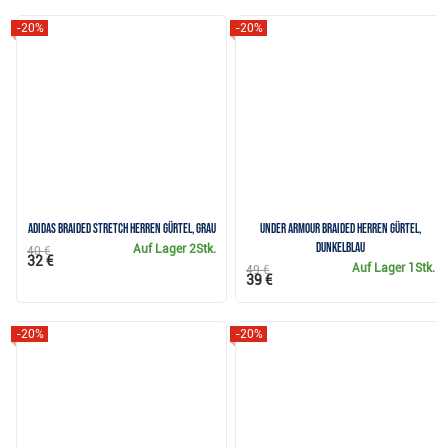
-20%
-20%
Adidas Braided Stretch Herren Gürtel, grau
Under Armour Braided Herren Gürtel,
dunkelblau
Auf Lager
2Stk.
40 €
32 €
Auf Lager
1Stk.
49 €
39 €
-20%
-20%