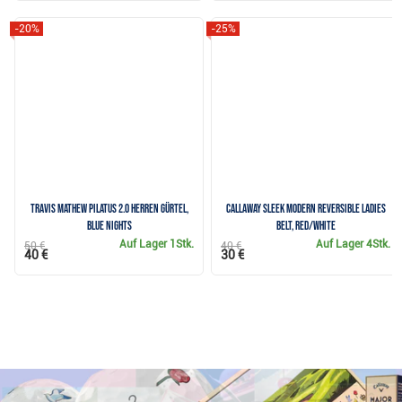
-20%
-25%
Travis Mathew PILATUS 2.0 Herren Gürtel,
Callaway Sleek Modern Reversible ladies
blue nights
belt, red/white
Auf Lager
1Stk.
Auf Lager
4Stk.
50 €
40 €
40 €
30 €