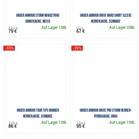
Under Armour Storm Windstrike
Under Armour Drive Wind Short Sleeve
Damenjacke, weiss
Herrenjacke, schwarz
Auf Lager
1Stk.
Auf Lager
2Stk.
119 €
99 €
79 €
67 €
-33%
-26%
Under Armour Tour Tips Bomber
Under Armour Drive Pro Storm Herren-
Herrenjacke, schwarz
Hybridjacke, grau
Auf Lager
1Stk.
Auf Lager
1Stk.
129 €
129 €
86 €
95 €