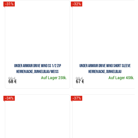
-31%
-32%
Under Armour Drive Wind SS 1/2 Zip
Under Armour Drive Wind Short Sleeve
Herrenjacke, dunkelblau/weiss
Herrenjacke, dunkelblau
Auf Lager
2Stk.
Auf Lager
4Stk.
99 €
99 €
68 €
67 €
-34%
-37%