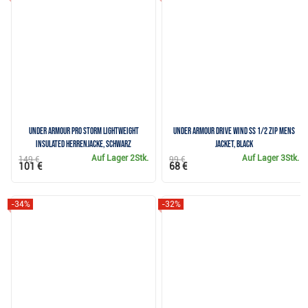
Under Armour Pro Storm Lightweight
Under Armour Drive Wind SS 1/2 Zip mens
Insulated Herrenjacke, schwarz
jacket, black
Auf Lager
2Stk.
Auf Lager
3Stk.
149 €
99 €
101 €
68 €
-34%
-32%