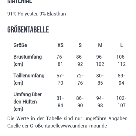
Material
91% Polyester, 9% Elasthan
Größentabelle
Größe
XS
S
M
L
Brustumfang
76-
86-
96-
106-
(cm)
81
92
102
112
Taillenumfang
67-
72-
80-
89-
(cm)
70
76
85
94
Umfang über
81-
86-
94-
102-
den Hüften
84
90
98
107
(cm)
Die Werte in der Tabelle sind nur ungefähre Angaben.
Quelle der Größentabellewww.underarmour.de