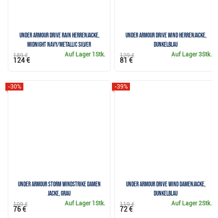
Under Armour Drive Rain Herrenjacke,
Under Armour Drive Wind Herrenjacke,
midnight navy/metallic silver
dunkelblau
Auf Lager
1Stk.
Auf Lager
3Stk.
189 €
129 €
124 €
81 €
-30%
-39%
Under Armour Storm WindStrike Damen
Under Armour Drive Wind Damenjacke,
Jacke, grau
dunkelblau
Auf Lager
1Stk.
Auf Lager
2Stk.
109 €
119 €
76 €
72 €