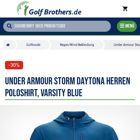
Menü
Golfmode
Regen/Wind Bekleidung
Under Armour Stor
-30%
Under Armour Storm Daytona Herren
Poloshirt, varsity blue