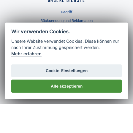
Unsere Dienste
Regriff
Rücksendung und Reklamation
Widerrufsbelehrung
Wir verwenden Cookies.
Unsere Website verwendet Cookies. Diese können nur
nach Ihrer Zustimmung gespeichert werden.
Golf Brothers.de
Mehr erfahren
Kontakt
Neuheiten
Cookie-Einstellungen
Video
Alle akzeptieren
Impressum