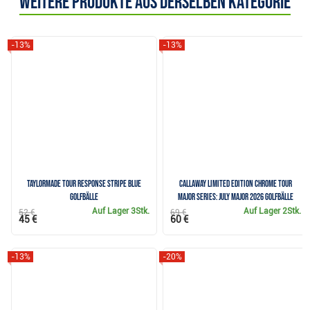
Weitere Produkte aus derselben Kategorie
-13%
-13%
TaylorMade Tour Response Stripe Blue
Callaway Limited Edition Chrome Tour
Golfbälle
Major Series: July Major 2026 Golfbälle
Auf Lager
3Stk.
Auf Lager
2Stk.
52 €
69 €
45 €
60 €
-13%
-20%