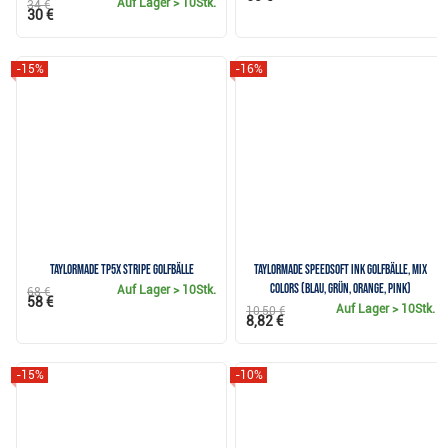
Auf Lager
> 10Stk.
34 €
30 €
-15%
-16%
TaylorMade TP5x Stripe Golfbälle
TaylorMade SpeedSoft Ink Golfbälle, mix
colors (blau, grün, orange, pink)
Auf Lager
> 10Stk.
68 €
58 €
Auf Lager
> 10Stk.
10,50 €
8,82 €
-15%
-10%