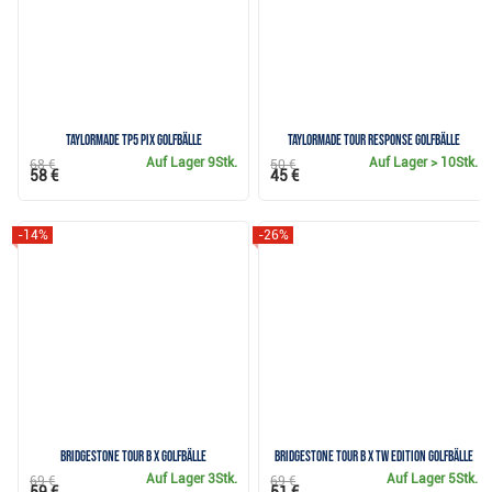
TaylorMade TP5 pix Golfbälle
TaylorMade Tour Response Golfbälle
Auf Lager
9Stk.
Auf Lager
> 10Stk.
68 €
50 €
58 €
45 €
-14%
-26%
Bridgestone Tour B X Golfbälle
Bridgestone Tour B X TW Edition Golfbälle
Auf Lager
3Stk.
Auf Lager
5Stk.
69 €
69 €
59 €
51 €