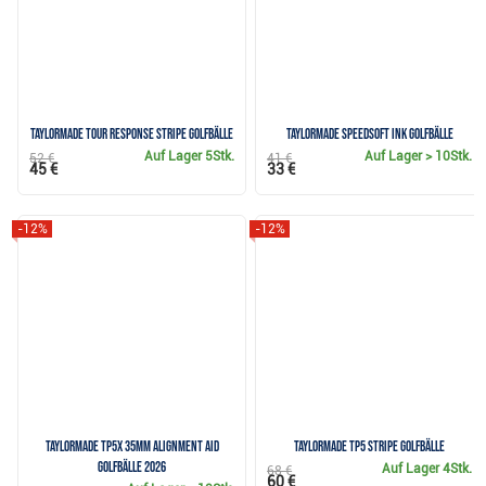
TaylorMade Tour Response Stripe Golfbälle
TaylorMade SpeedSoft Ink Golfbälle
Auf Lager
5Stk.
Auf Lager
> 10Stk.
52 €
41 €
45 €
33 €
-12%
-12%
TaylorMade TP5x 35mm Alignment Aid
TaylorMade TP5 Stripe Golfbälle
Golfbälle 2026
Auf Lager
4Stk.
68 €
60 €