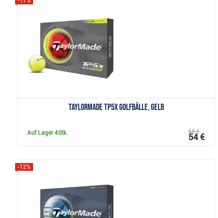
-17%
Anzeigen
TaylorMade TP5x Golfbälle, gelb
65 €
Auf Lager
4Stk.
54 €
-12%
Anzeigen