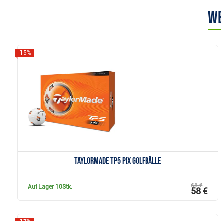
We
-15%
Anzeigen
TaylorMade TP5 pix Golfbälle
68 €
Auf Lager
10Stk.
58 €