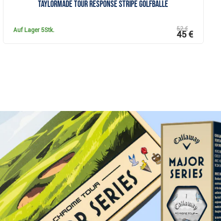
TaylorMade Tour Response Stripe Golfbälle
52 €
Auf Lager
5Stk.
45 €