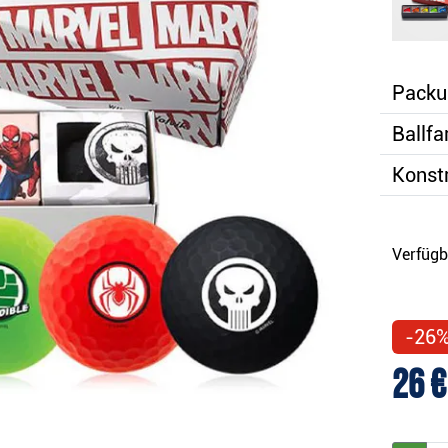
Packu
Ballfa
Konstr
Verfügb
-26
26 €