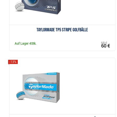
TaylorMade TP5 Stripe Golfbälle
68 €
Auf Lager
4Stk.
60 €
-13%
Anzeigen