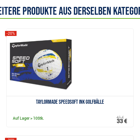
itere Produkte aus derselben Katego
-20%
Anzeigen
TaylorMade SpeedSoft Ink Golfbälle
41 €
Auf Lager
> 10Stk.
33 €