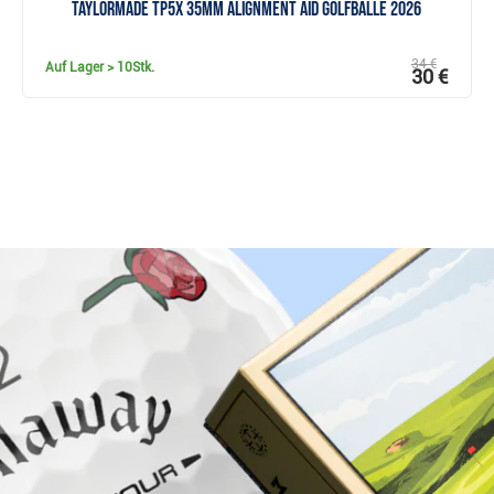
TaylorMade TP5x 35mm Alignment Aid Golfbälle 2026
34 €
Auf Lager
> 10Stk.
30 €
Warum bei Golfbrothers.de kaufen?