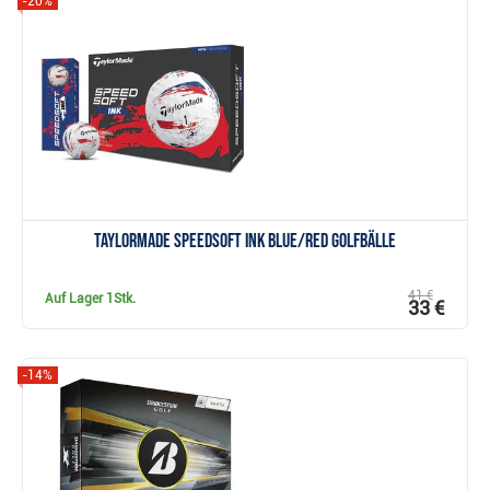
-20%
Anzeigen
TaylorMade SpeedSoft Ink Blue/Red Golfbälle
41 €
Auf Lager
1Stk.
33 €
-14%
Anzeigen