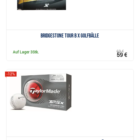
Bridgestone Tour B X Golfbälle
69 €
Auf Lager
3Stk.
59 €
-12%
Anzeigen