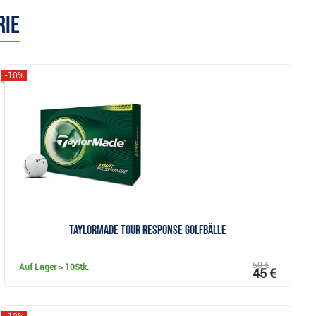
rie
-10%
Anzeigen
TaylorMade Tour Response Golfbälle
50 €
Auf Lager
> 10Stk.
45 €