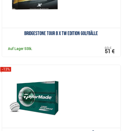
Bridgestone Tour B X TW Edition Golfbälle
69 €
Auf Lager
5Stk.
51 €
-13%
Anzeigen